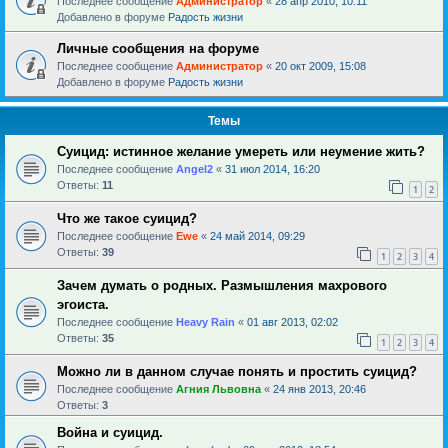
Последнее сообщение
Администратор
«
28 апр 2010, 10:11
Добавлено в форуме
Радость жизни
Личные сообщения на форуме
Последнее сообщение
Администратор
«
20 окт 2009, 15:08
Добавлено в форуме
Радость жизни
Темы
Суицид: истинное желание умереть или неумение жить?
Последнее сообщение
Angel2
«
31 июл 2014, 16:20
Ответы:
11
1
2
Что же такое суицид?
Последнее сообщение
Ewe
«
24 май 2014, 09:29
Ответы:
39
1
2
3
4
Зачем думать о родных. Размышления махрового
эгоиста.
Последнее сообщение
Heavy Rain
«
01 авг 2013, 02:02
Ответы:
35
1
2
3
4
Можно ли в данном случае понять и простить суицид?
Последнее сообщение
Агния Львовна
«
24 янв 2013, 20:46
Ответы:
3
Война и суицид.