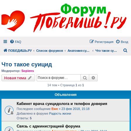
FAQ
Регистрация
Вход
П
ПОБЕДИШЬ.РУ
Список форумов
Анатомия суицида
Что такое суицид
Что такое суицид
Модератор:
Sopiens
Поиск
Расширенный пои
Новая тема
14 тем • Страница
1
из
1
Объявления
Кабинет врача суицидолога и телефон доверия
Последнее сообщение
Ewe
«
23 фев 2018, 15:18
Добавлено в форуме
Радость жизни
Ответы:
5
Связь с администрацией форума