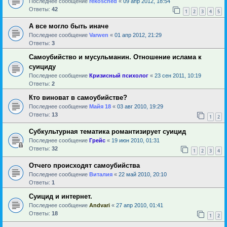
Последнее сообщение
rekosched
«
09 апр 2012, 18:54
Ответы:
42
1
2
3
4
5
А все могло быть иначе
Последнее сообщение
Varwen
«
01 апр 2012, 21:29
Ответы:
3
Самоубийство и мусульманин. Отношение ислама к
суициду
Последнее сообщение
Кризисный психолог
«
23 сен 2011, 10:19
Ответы:
2
Кто виноват в самоубийстве?
Последнее сообщение
Майя 18
«
03 авг 2010, 19:29
Ответы:
13
1
2
Субкультурная тематика романтизирует суицид
Последнее сообщение
Грейс
«
19 июн 2010, 01:31
Ответы:
32
1
2
3
4
Отчего происходят самоубийства
Последнее сообщение
Виталия
«
22 май 2010, 20:10
Ответы:
1
Суицид и интернет.
Последнее сообщение
Andvari
«
27 апр 2010, 01:41
Ответы:
18
1
2