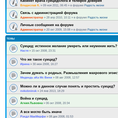
Кабинет врача суицидолога и телефон доверия
Владислав К.
»
09 ноя 2011, 06:45
» в форуме
Радость жизни
Связь с администрацией форума
Администратор
»
28 апр 2010, 10:11
» в форуме
Радость жизни
Личные сообщения на форуме
Администратор
»
20 окт 2009, 15:08
» в форуме
Радость жизни
ТЕМЫ
Суицид: истинное желание умереть или неумение жить?
Настя
»
15 окт 2008, 23:31
Что же такое суицид?
Ирина
»
30 июн 2008, 16:27
Зачем думать о родных. Размышления махрового эгоис
Медведь аКа Мс Вини
»
08 авг 2008, 12:57
Можно ли в данном случае понять и простить суицид?
nvkobninsk
»
24 янв 2013, 18:29
Война и суицид.
Агния Львовна
»
06 окт 2008, 20:34
А все могло быть иначе
Рэндл МакМерфи
»
08 дек 2008, 01:53