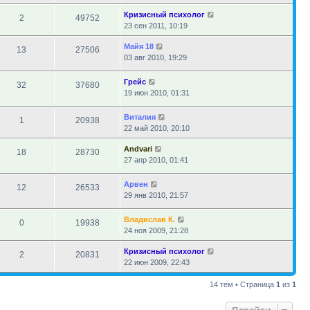
Кризисный психолог
2
49752
23 сен 2011, 10:19
Майя 18
13
27506
03 авг 2010, 19:29
Грейс
32
37680
19 июн 2010, 01:31
Виталия
1
20938
22 май 2010, 20:10
Andvari
18
28730
27 апр 2010, 01:41
Арвен
12
26533
29 янв 2010, 21:57
Владислав К.
0
19938
24 ноя 2009, 21:28
Кризисный психолог
2
20831
22 июн 2009, 22:43
14 тем • Страница
1
из
1
Перейти