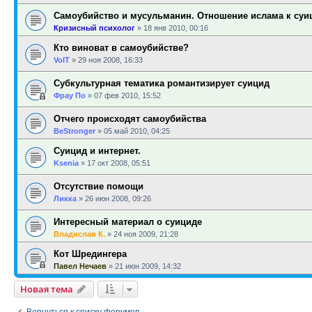
Самоубийство и мусульманин. Отношение ислама к суи
Кризисный психолог
»
18 янв 2010, 00:16
Кто виноват в самоубийстве?
VolT
»
29 ноя 2008, 16:33
Субкультурная тематика романтизирует суицид
Фрау По
»
07 фев 2010, 15:52
Отчего происходят самоубийства
BeStronger
»
05 май 2010, 04:25
Суицид и интернет.
Ksenia
»
17 окт 2008, 05:51
Отсутствие помощи
Ликка
»
26 июн 2008, 09:26
Интересный материал о суициде
Владислав К.
»
24 ноя 2009, 21:28
Кот Шредингера
Павел Нечаев
»
21 июн 2009, 14:32
Новая тема
Вернуться к списку форумов