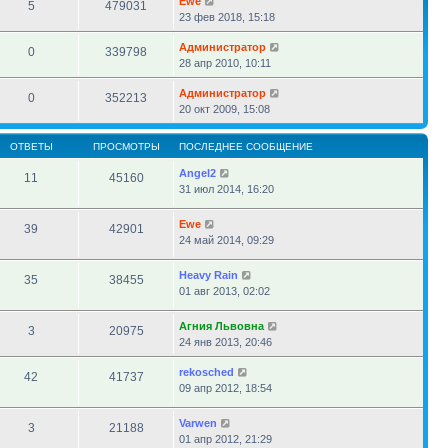
Ewe
5
479031
23 фев 2018, 15:18
Администратор
0
339798
28 апр 2010, 10:11
Администратор
0
352213
20 окт 2009, 15:08
ОТВЕТЫ
ПРОСМОТРЫ
ПОСЛЕДНЕЕ СООБЩЕНИЕ
Angel2
11
45160
31 июл 2014, 16:20
Ewe
39
42901
24 май 2014, 09:29
Heavy Rain
35
38455
01 авг 2013, 02:02
Агния Львовна
3
20975
24 янв 2013, 20:46
rekosched
42
41737
09 апр 2012, 18:54
Varwen
3
21188
01 апр 2012, 21:29