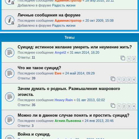
Последнее сообщение
Администратор
«
28 апр 2010, 10:11
Добавлено в форуме
Радость жизни
Личные сообщения на форуме
Последнее сообщение
Администратор
«
20 окт 2009, 15:08
Добавлено в форуме
Радость жизни
Темы
Суицид: истинное желание умереть или неумение жить?
Последнее сообщение
Angel2
«
31 июл 2014, 16:20
Ответы:
11
1
2
Что же такое суицид?
Последнее сообщение
Ewe
«
24 май 2014, 09:29
Ответы:
39
1
2
3
4
Зачем думать о родных. Размышления махрового
эгоиста.
Последнее сообщение
Heavy Rain
«
01 авг 2013, 02:02
Ответы:
35
1
2
3
4
Можно ли в данном случае понять и простить суицид?
Последнее сообщение
Агния Львовна
«
24 янв 2013, 20:46
Ответы:
3
Война и суицид.