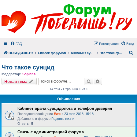
FAQ
Регистрация
Вход
П
ПОБЕДИШЬ.РУ
Список форумов
Анатомия суицида
Что такое суицид
Что такое суицид
Модератор:
Sopiens
Поиск
Расширенный пои
Новая тема
14 тем • Страница
1
из
1
Объявления
Кабинет врача суицидолога и телефон доверия
Последнее сообщение
Ewe
«
23 фев 2018, 15:18
Добавлено в форуме
Радость жизни
Ответы:
5
Связь с администрацией форума