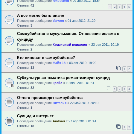
Последнее сообщение
rekosched
«
09 апр 2012, 18:54
Ответы:
42
1
2
3
4
5
А все могло быть иначе
Последнее сообщение
Varwen
«
01 апр 2012, 21:29
Ответы:
3
Самоубийство и мусульманин. Отношение ислама к
суициду
Последнее сообщение
Кризисный психолог
«
23 сен 2011, 10:19
Ответы:
2
Кто виноват в самоубийстве?
Последнее сообщение
Майя 18
«
03 авг 2010, 19:29
Ответы:
13
1
2
Субкультурная тематика романтизирует суицид
Последнее сообщение
Грейс
«
19 июн 2010, 01:31
Ответы:
32
1
2
3
4
Отчего происходят самоубийства
Последнее сообщение
Виталия
«
22 май 2010, 20:10
Ответы:
1
Суицид и интернет.
Последнее сообщение
Andvari
«
27 апр 2010, 01:41
Ответы:
18
1
2