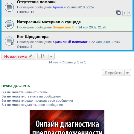
Отсутствие помощи
Последнее сообщение
Арвен
«
29 янв 2010, 21:57
Ответы:
12
1
2
Интересный материал о суициде
Последнее сообщение
Владислав К.
«
24 ноя 2009, 21:28
Кот Шредингера
Последнее сообщение
Кризисный психолог
«
22 июн 2009, 22:43
Ответы:
2
Новая тема
14 тем • Страница
1
из
1
Перейти
ПРАВА ДОСТУПА
Вы
не можете
начинать темы
Вы
не можете
отвечать на сообщения
Вы
не можете
редактировать свои сообщения
Вы
не можете
удалять свои сообщения