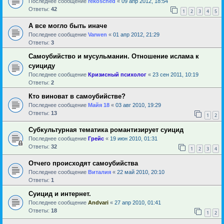
Последнее сообщение
rekosched
«
09 апр 2012, 18:54
Ответы:
42
1
2
3
4
5
А все могло быть иначе
Последнее сообщение
Varwen
«
01 апр 2012, 21:29
Ответы:
3
Самоубийство и мусульманин. Отношение ислама к
суициду
Последнее сообщение
Кризисный психолог
«
23 сен 2011, 10:19
Ответы:
2
Кто виноват в самоубийстве?
Последнее сообщение
Майя 18
«
03 авг 2010, 19:29
Ответы:
13
1
2
Субкультурная тематика романтизирует суицид
Последнее сообщение
Грейс
«
19 июн 2010, 01:31
Ответы:
32
1
2
3
4
Отчего происходят самоубийства
Последнее сообщение
Виталия
«
22 май 2010, 20:10
Ответы:
1
Суицид и интернет.
Последнее сообщение
Andvari
«
27 апр 2010, 01:41
Ответы:
18
1
2