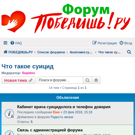
FAQ
Регистрация
Вход
П
ПОБЕДИШЬ.РУ
Список форумов
Анатомия суицида
Что такое суицид
Что такое суицид
Модератор:
Sopiens
Поиск
Расширенный пои
Новая тема
14 тем • Страница
1
из
1
Объявления
Кабинет врача суицидолога и телефон доверия
Последнее сообщение
Ewe
«
23 фев 2018, 15:18
Добавлено в форуме
Радость жизни
Ответы:
5
Связь с администрацией форума