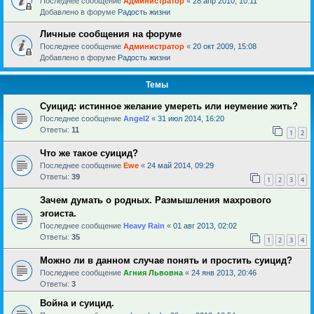
Последнее сообщение
Администратор
«
28 апр 2010, 10:11
Добавлено в форуме
Радость жизни
Личные сообщения на форуме
Последнее сообщение
Администратор
«
20 окт 2009, 15:08
Добавлено в форуме
Радость жизни
Темы
Суицид: истинное желание умереть или неумение жить?
Последнее сообщение
Angel2
«
31 июл 2014, 16:20
Ответы:
11
1
2
Что же такое суицид?
Последнее сообщение
Ewe
«
24 май 2014, 09:29
Ответы:
39
1
2
3
4
Зачем думать о родных. Размышления махрового
эгоиста.
Последнее сообщение
Heavy Rain
«
01 авг 2013, 02:02
Ответы:
35
1
2
3
4
Можно ли в данном случае понять и простить суицид?
Последнее сообщение
Агния Львовна
«
24 янв 2013, 20:46
Ответы:
3
Война и суицид.