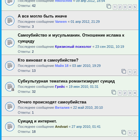
Последнее сообщение
rekosched
«
09 апр 2012, 18:54
Ответы:
42
1
2
3
4
5
А все могло быть иначе
Последнее сообщение
Varwen
«
01 апр 2012, 21:29
Ответы:
3
Самоубийство и мусульманин. Отношение ислама к
суициду
Последнее сообщение
Кризисный психолог
«
23 сен 2011, 10:19
Ответы:
2
Кто виноват в самоубийстве?
Последнее сообщение
Майя 18
«
03 авг 2010, 19:29
Ответы:
13
1
2
Субкультурная тематика романтизирует суицид
Последнее сообщение
Грейс
«
19 июн 2010, 01:31
Ответы:
32
1
2
3
4
Отчего происходят самоубийства
Последнее сообщение
Виталия
«
22 май 2010, 20:10
Ответы:
1
Суицид и интернет.
Последнее сообщение
Andvari
«
27 апр 2010, 01:41
Ответы:
18
1
2