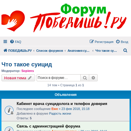
FAQ
Регистрация
Вход
П
ПОБЕДИШЬ.РУ
Список форумов
Анатомия суицида
Что такое суицид
Что такое суицид
Модератор:
Sopiens
Поиск
Расширенный пои
Новая тема
14 тем • Страница
1
из
1
Объявления
Кабинет врача суицидолога и телефон доверия
Последнее сообщение
Ewe
«
23 фев 2018, 15:18
Добавлено в форуме
Радость жизни
Ответы:
5
Связь с администрацией форума