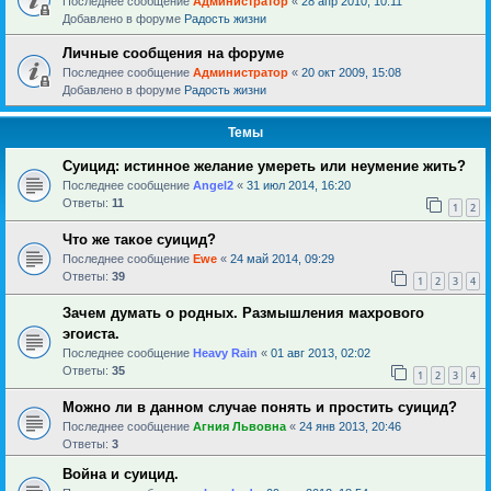
Последнее сообщение
Администратор
«
28 апр 2010, 10:11
Добавлено в форуме
Радость жизни
Личные сообщения на форуме
Последнее сообщение
Администратор
«
20 окт 2009, 15:08
Добавлено в форуме
Радость жизни
Темы
Суицид: истинное желание умереть или неумение жить?
Последнее сообщение
Angel2
«
31 июл 2014, 16:20
Ответы:
11
1
2
Что же такое суицид?
Последнее сообщение
Ewe
«
24 май 2014, 09:29
Ответы:
39
1
2
3
4
Зачем думать о родных. Размышления махрового
эгоиста.
Последнее сообщение
Heavy Rain
«
01 авг 2013, 02:02
Ответы:
35
1
2
3
4
Можно ли в данном случае понять и простить суицид?
Последнее сообщение
Агния Львовна
«
24 янв 2013, 20:46
Ответы:
3
Война и суицид.