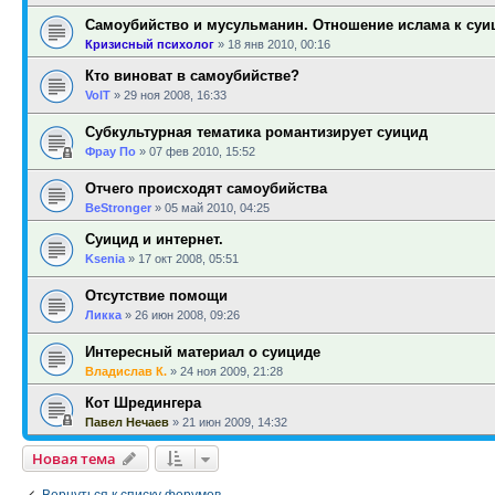
Самоубийство и мусульманин. Отношение ислама к суи
Кризисный психолог
»
18 янв 2010, 00:16
Кто виноват в самоубийстве?
VolT
»
29 ноя 2008, 16:33
Субкультурная тематика романтизирует суицид
Фрау По
»
07 фев 2010, 15:52
Отчего происходят самоубийства
BeStronger
»
05 май 2010, 04:25
Суицид и интернет.
Ksenia
»
17 окт 2008, 05:51
Отсутствие помощи
Ликка
»
26 июн 2008, 09:26
Интересный материал о суициде
Владислав К.
»
24 ноя 2009, 21:28
Кот Шредингера
Павел Нечаев
»
21 июн 2009, 14:32
Новая тема
Вернуться к списку форумов