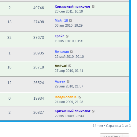
Кризисный психолог
2
49746
23 сен 2011, 10:19
Майя 18
13
27498
03 авг 2010, 19:29
Грейс
32
37673
19 июн 2010, 01:31
Виталия
1
20935
22 май 2010, 20:10
Andvari
18
28718
27 апр 2010, 01:41
Арвен
12
26524
29 янв 2010, 21:57
Владислав К.
0
19934
24 ноя 2009, 21:28
Кризисный психолог
2
20827
22 июн 2009, 22:43
14 тем • Страница
1
из
1
Перейти