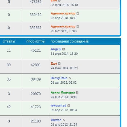
Ewe
5
478686
23 фев 2018, 15:18
Администратор
0
339462
28 апр 2010, 10:11
Администратор
0
351861
20 окт 2009, 15:08
ОТВЕТЫ
ПРОСМОТРЫ
ПОСЛЕДНЕЕ СООБЩЕНИЕ
Angel2
11
45121
31 июл 2014, 16:20
Ewe
39
42891
24 май 2014, 09:29
Heavy Rain
35
38439
01 авг 2013, 02:02
Агния Львовна
3
20970
24 янв 2013, 20:46
rekosched
42
41723
09 апр 2012, 18:54
Varwen
3
21183
01 апр 2012, 21:29