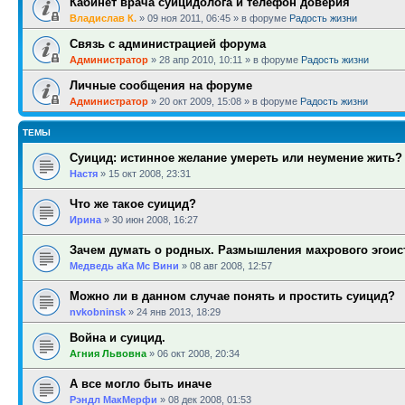
Кабинет врача суицидолога и телефон доверия
Владислав К.
»
09 ноя 2011, 06:45
» в форуме
Радость жизни
Связь с администрацией форума
Администратор
»
28 апр 2010, 10:11
» в форуме
Радость жизни
Личные сообщения на форуме
Администратор
»
20 окт 2009, 15:08
» в форуме
Радость жизни
ТЕМЫ
Суицид: истинное желание умереть или неумение жить?
Настя
»
15 окт 2008, 23:31
Что же такое суицид?
Ирина
»
30 июн 2008, 16:27
Зачем думать о родных. Размышления махрового эгоис
Медведь аКа Мс Вини
»
08 авг 2008, 12:57
Можно ли в данном случае понять и простить суицид?
nvkobninsk
»
24 янв 2013, 18:29
Война и суицид.
Агния Львовна
»
06 окт 2008, 20:34
А все могло быть иначе
Рэндл МакМерфи
»
08 дек 2008, 01:53