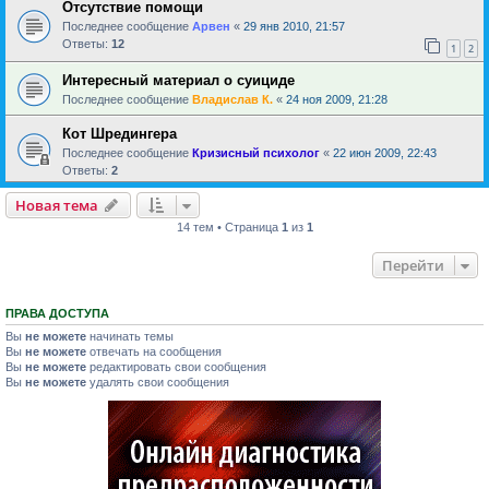
Отсутствие помощи
Последнее сообщение
Арвен
«
29 янв 2010, 21:57
Ответы:
12
1
2
Интересный материал о суициде
Последнее сообщение
Владислав К.
«
24 ноя 2009, 21:28
Кот Шредингера
Последнее сообщение
Кризисный психолог
«
22 июн 2009, 22:43
Ответы:
2
Новая тема
14 тем • Страница
1
из
1
Перейти
ПРАВА ДОСТУПА
Вы
не можете
начинать темы
Вы
не можете
отвечать на сообщения
Вы
не можете
редактировать свои сообщения
Вы
не можете
удалять свои сообщения