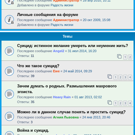
Последнее сообщение
Администратор
«
28 апр 2010, 10:11
Добавлено в форуме
Радость жизни
Личные сообщения на форуме
Последнее сообщение
Администратор
«
20 окт 2009, 15:08
Добавлено в форуме
Радость жизни
Темы
Суицид: истинное желание умереть или неумение жить?
Последнее сообщение
Angel2
«
31 июл 2014, 16:20
Ответы:
11
1
2
Что же такое суицид?
Последнее сообщение
Ewe
«
24 май 2014, 09:29
Ответы:
39
1
2
3
4
Зачем думать о родных. Размышления махрового
эгоиста.
Последнее сообщение
Heavy Rain
«
01 авг 2013, 02:02
Ответы:
35
1
2
3
4
Можно ли в данном случае понять и простить суицид?
Последнее сообщение
Агния Львовна
«
24 янв 2013, 20:46
Ответы:
3
Война и суицид.