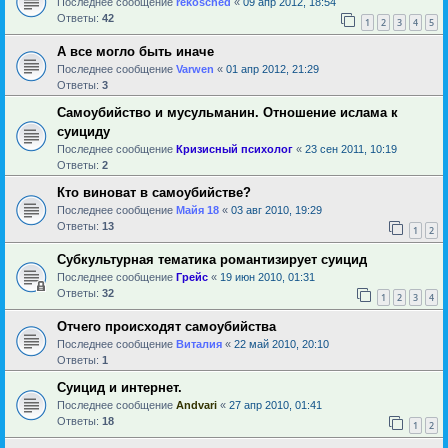
Последнее сообщение
rekosched
«
09 апр 2012, 18:54
Ответы:
42
1
2
3
4
5
А все могло быть иначе
Последнее сообщение
Varwen
«
01 апр 2012, 21:29
Ответы:
3
Самоубийство и мусульманин. Отношение ислама к
суициду
Последнее сообщение
Кризисный психолог
«
23 сен 2011, 10:19
Ответы:
2
Кто виноват в самоубийстве?
Последнее сообщение
Майя 18
«
03 авг 2010, 19:29
Ответы:
13
1
2
Субкультурная тематика романтизирует суицид
Последнее сообщение
Грейс
«
19 июн 2010, 01:31
Ответы:
32
1
2
3
4
Отчего происходят самоубийства
Последнее сообщение
Виталия
«
22 май 2010, 20:10
Ответы:
1
Суицид и интернет.
Последнее сообщение
Andvari
«
27 апр 2010, 01:41
Ответы:
18
1
2