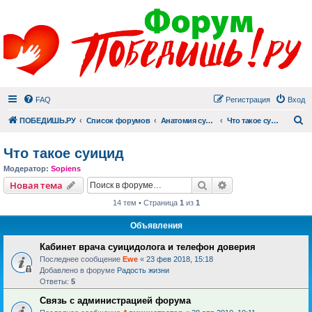
FAQ
Регистрация
Вход
П
ПОБЕДИШЬ.РУ
Список форумов
Анатомия суицида
Что такое суицид
Что такое суицид
Модератор:
Sopiens
Поиск
Расширенный пои
Новая тема
14 тем • Страница
1
из
1
Объявления
Кабинет врача суицидолога и телефон доверия
Последнее сообщение
Ewe
«
23 фев 2018, 15:18
Добавлено в форуме
Радость жизни
Ответы:
5
Связь с администрацией форума