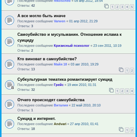
Последнее сообщение
rekosched
«
09 апр 2012, 18:54
Ответы:
42
1
2
3
4
5
А все могло быть иначе
Последнее сообщение
Varwen
«
01 апр 2012, 21:29
Ответы:
3
Самоубийство и мусульманин. Отношение ислама к
суициду
Последнее сообщение
Кризисный психолог
«
23 сен 2011, 10:19
Ответы:
2
Кто виноват в самоубийстве?
Последнее сообщение
Майя 18
«
03 авг 2010, 19:29
Ответы:
13
1
2
Субкультурная тематика романтизирует суицид
Последнее сообщение
Грейс
«
19 июн 2010, 01:31
Ответы:
32
1
2
3
4
Отчего происходят самоубийства
Последнее сообщение
Виталия
«
22 май 2010, 20:10
Ответы:
1
Суицид и интернет.
Последнее сообщение
Andvari
«
27 апр 2010, 01:41
Ответы:
18
1
2