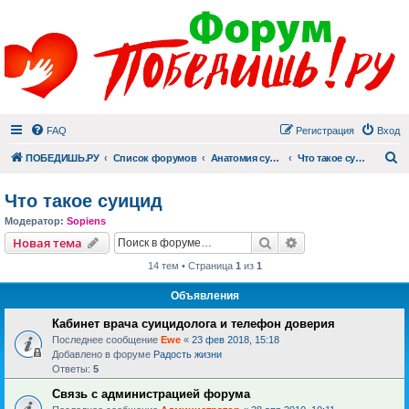
FAQ
Регистрация
Вход
П
ПОБЕДИШЬ.РУ
Список форумов
Анатомия суицида
Что такое суицид
Что такое суицид
Модератор:
Sopiens
Поиск
Расширенный пои
Новая тема
14 тем • Страница
1
из
1
Объявления
Кабинет врача суицидолога и телефон доверия
Последнее сообщение
Ewe
«
23 фев 2018, 15:18
Добавлено в форуме
Радость жизни
Ответы:
5
Связь с администрацией форума