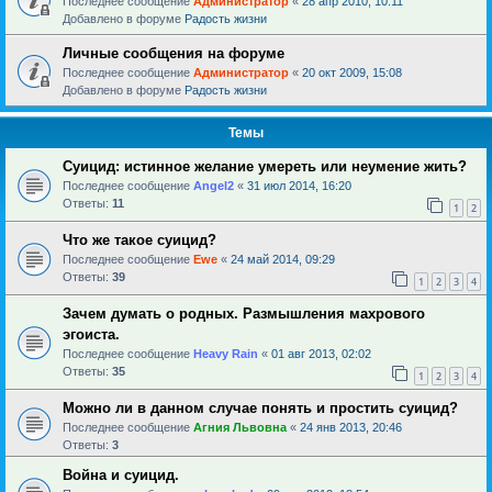
Последнее сообщение
Администратор
«
28 апр 2010, 10:11
Добавлено в форуме
Радость жизни
Личные сообщения на форуме
Последнее сообщение
Администратор
«
20 окт 2009, 15:08
Добавлено в форуме
Радость жизни
Темы
Суицид: истинное желание умереть или неумение жить?
Последнее сообщение
Angel2
«
31 июл 2014, 16:20
Ответы:
11
1
2
Что же такое суицид?
Последнее сообщение
Ewe
«
24 май 2014, 09:29
Ответы:
39
1
2
3
4
Зачем думать о родных. Размышления махрового
эгоиста.
Последнее сообщение
Heavy Rain
«
01 авг 2013, 02:02
Ответы:
35
1
2
3
4
Можно ли в данном случае понять и простить суицид?
Последнее сообщение
Агния Львовна
«
24 янв 2013, 20:46
Ответы:
3
Война и суицид.