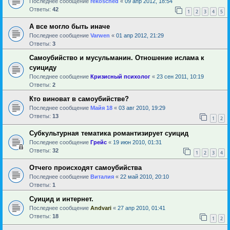
Последнее сообщение
rekosched
«
09 апр 2012, 18:54
Ответы:
42
1
2
3
4
5
А все могло быть иначе
Последнее сообщение
Varwen
«
01 апр 2012, 21:29
Ответы:
3
Самоубийство и мусульманин. Отношение ислама к
суициду
Последнее сообщение
Кризисный психолог
«
23 сен 2011, 10:19
Ответы:
2
Кто виноват в самоубийстве?
Последнее сообщение
Майя 18
«
03 авг 2010, 19:29
Ответы:
13
1
2
Субкультурная тематика романтизирует суицид
Последнее сообщение
Грейс
«
19 июн 2010, 01:31
Ответы:
32
1
2
3
4
Отчего происходят самоубийства
Последнее сообщение
Виталия
«
22 май 2010, 20:10
Ответы:
1
Суицид и интернет.
Последнее сообщение
Andvari
«
27 апр 2010, 01:41
Ответы:
18
1
2