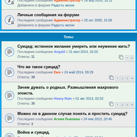
Последнее сообщение
Администратор
«
28 апр 2010, 10:11
Добавлено в форуме
Радость жизни
Личные сообщения на форуме
Последнее сообщение
Администратор
«
20 окт 2009, 15:08
Добавлено в форуме
Радость жизни
Темы
Суицид: истинное желание умереть или неумение жить?
Последнее сообщение
Angel2
«
31 июл 2014, 16:20
Ответы:
11
1
2
Что же такое суицид?
Последнее сообщение
Ewe
«
24 май 2014, 09:29
Ответы:
39
1
2
3
4
Зачем думать о родных. Размышления махрового
эгоиста.
Последнее сообщение
Heavy Rain
«
01 авг 2013, 02:02
Ответы:
35
1
2
3
4
Можно ли в данном случае понять и простить суицид?
Последнее сообщение
Агния Львовна
«
24 янв 2013, 20:46
Ответы:
3
Война и суицид.