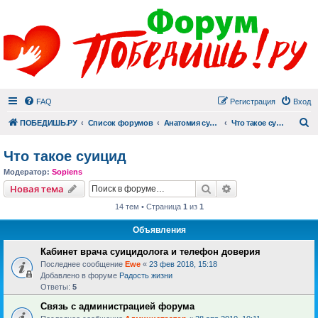
FAQ
Регистрация
Вход
П
ПОБЕДИШЬ.РУ
Список форумов
Анатомия суицида
Что такое суицид
Что такое суицид
Модератор:
Sopiens
Поиск
Расширенный пои
Новая тема
14 тем • Страница
1
из
1
Объявления
Кабинет врача суицидолога и телефон доверия
Последнее сообщение
Ewe
«
23 фев 2018, 15:18
Добавлено в форуме
Радость жизни
Ответы:
5
Связь с администрацией форума