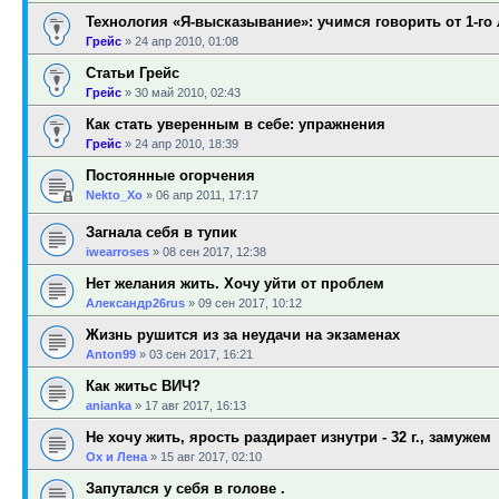
Технология «Я-высказывание»: учимся говорить от 1-го
Грейс
»
24 апр 2010, 01:08
Статьи Грейс
Грейс
»
30 май 2010, 02:43
Как стать уверенным в себе: упражнения
Грейс
»
24 апр 2010, 18:39
Постоянные огорчения
Nekto_Xo
»
06 апр 2011, 17:17
Загнала себя в тупик
iwearroses
»
08 сен 2017, 12:38
Нет желания жить. Хочу уйти от проблем
Александр26rus
»
09 сен 2017, 10:12
Жизнь рушится из за неудачи на экзаменах
Anton99
»
03 сен 2017, 16:21
Как житьс ВИЧ?
anianka
»
17 авг 2017, 16:13
Не хочу жить, ярость раздирает изнутри - 32 г., замужем
Ох и Лена
»
15 авг 2017, 02:10
Запутался у себя в голове .