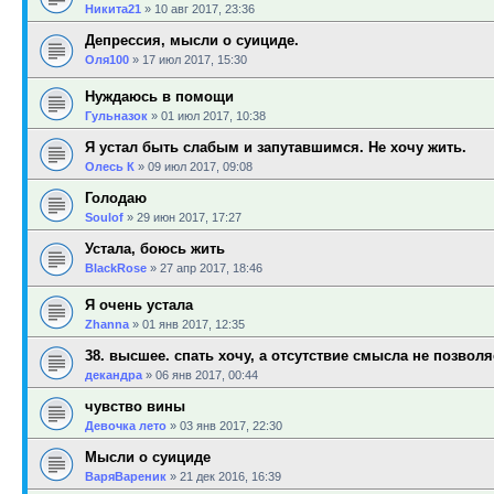
Никита21
»
10 авг 2017, 23:36
Депрессия, мысли о суициде.
Оля100
»
17 июл 2017, 15:30
Нуждаюсь в помощи
Гульназок
»
01 июл 2017, 10:38
Я устал быть слабым и запутавшимся. Не хочу жить.
Олесь К
»
09 июл 2017, 09:08
Голодаю
Soulof
»
29 июн 2017, 17:27
Устала, боюсь жить
BlackRose
»
27 апр 2017, 18:46
Я очень устала
Zhanna
»
01 янв 2017, 12:35
38. высшее. спать хочу, а отсутствие смысла не позволя
декандра
»
06 янв 2017, 00:44
чувство вины
Девочка лето
»
03 янв 2017, 22:30
Мысли о суициде
ВаряВареник
»
21 дек 2016, 16:39