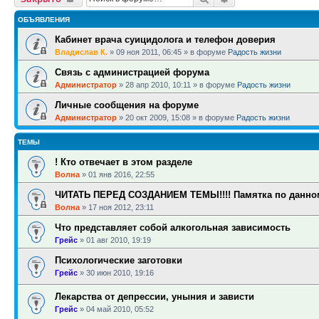
ОБЪЯВЛЕНИЯ
Кабинет врача суицидолога и телефон доверия
Владислав К.
»
09 ноя 2011, 06:45
» в форуме
Радость жизни
Связь с администрацией форума
Администратор
»
28 апр 2010, 10:11
» в форуме
Радость жизни
Личные сообщения на форуме
Администратор
»
20 окт 2009, 15:08
» в форуме
Радость жизни
ТЕМЫ
! Кто отвечает в этом разделе
Волна
»
01 янв 2016, 22:55
ЧИТАТЬ ПЕРЕД СОЗДАНИЕМ ТЕМЫ!!!! Памятка по данном
Волна
»
17 ноя 2012, 23:11
Что представляет собой алкогольная зависимость
Грейс
»
01 авг 2010, 19:19
Психологические заготовки
Грейс
»
30 июн 2010, 19:16
Лекарства от депрессии, уныния и зависти
Грейс
»
04 май 2010, 05:52