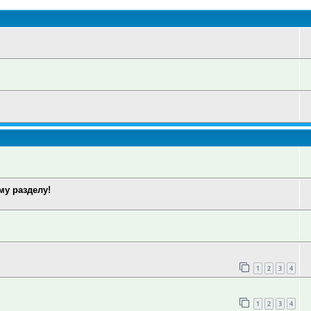
у разделу!
1
2
3
4
1
2
3
4