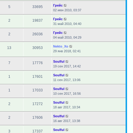
Грейс
5
33695
02 июн 2010, 03:37
Грейс
2
19837
31 май 2010, 04:40
Грейс
2
26036
04 май 2010, 04:29
Nekto_Xo
13
30953
29 янв 2018, 02:41
Soulful
7
17776
19 сен 2017, 14:42
Soulful
1
17601
11 сен 2017, 13:06
Soulful
1
17033
10 сен 2017, 16:56
Soulful
2
17272
18 авг 2017, 10:34
Soulful
2
17606
16 авг 2017, 13:38
Soulful
3
17337