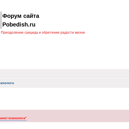
Форум сайта
Pobedish.ru
Преодоление суицида и обретение радости жизни
сихолога
бинет психолога"
ск