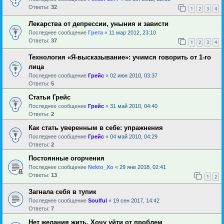
Ответы:
32
1
2
3
4
Лекарства от депрессии, уныния и зависти
Последнее сообщение
Грета
«
11 мар 2012, 23:10
Ответы:
37
1
2
3
4
Технология «Я-высказывание»: учимся говорить от 1-го
лица
Последнее сообщение
Грейс
«
02 июн 2010, 03:37
Ответы:
5
Статьи Грейс
Последнее сообщение
Грейс
«
31 май 2010, 04:40
Ответы:
2
Как стать уверенным в себе: упражнения
Последнее сообщение
Грейс
«
04 май 2010, 04:29
Ответы:
2
Постоянные огорчения
Последнее сообщение
Nekto_Xo
«
29 янв 2018, 02:41
Ответы:
13
1
2
Загнала себя в тупик
Последнее сообщение
Soulful
«
19 сен 2017, 14:42
Ответы:
7
Нет желания жить. Хочу уйти от проблем