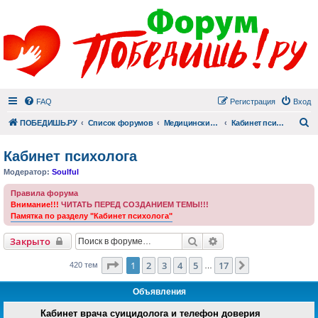
FAQ
Регистрация
Вход
П
ПОБЕДИШЬ.РУ
Список форумов
Медицинский раздел
Кабинет психолога
Кабинет психолога
Модератор:
Soulful
Правила форума
Внимание!!!
ЧИТАТЬ ПЕРЕД СОЗДАНИЕМ ТЕМЫ!!!
Памятка по разделу "Кабинет психолога"
Поиск
Расширенный поиск
Закрыто
Страница
1
из
17
1
2
3
4
5
17
След.
420 тем
…
Объявления
Кабинет врача суицидолога и телефон доверия