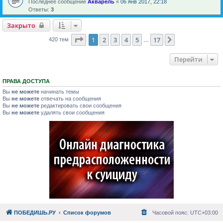
Последнее сообщение
Акварель
«
06 янв 2017, 22:18
Ответы:
3
Закрыто
Страница
1
из
17
1
2
3
4
5
17
След.
420 тем
…
Перейти
ПРАВА ДОСТУПА
Вы
не можете
начинать темы
Вы
не можете
отвечать на сообщения
Вы
не можете
редактировать свои сообщения
Вы
не можете
удалять свои сообщения
ПОБЕДИШЬ.РУ
Список форумов
Часовой пояс:
UTC+03:00