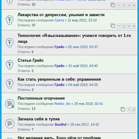
Ответы:
32
1
2
3
4
Лекарства от депрессии, уныния и зависти
Последнее сообщение
Грета
«
11 мар 2012, 23:10
Ответы:
37
1
2
3
4
Технология «Я-высказывание»: учимся говорить от 1-го
лица
Последнее сообщение
Грейс
«
02 июн 2010, 03:37
Ответы:
5
Статьи Грейс
Последнее сообщение
Грейс
«
31 май 2010, 04:40
Ответы:
2
Как стать уверенным в себе: упражнения
Последнее сообщение
Грейс
«
04 май 2010, 04:29
Ответы:
2
Постоянные огорчения
Последнее сообщение
Nekto_Xo
«
29 янв 2018, 02:41
Ответы:
13
1
2
Загнала себя в тупик
Последнее сообщение
Soulful
«
19 сен 2017, 14:42
Ответы:
7
Нет желания жить. Хочу уйти от проблем