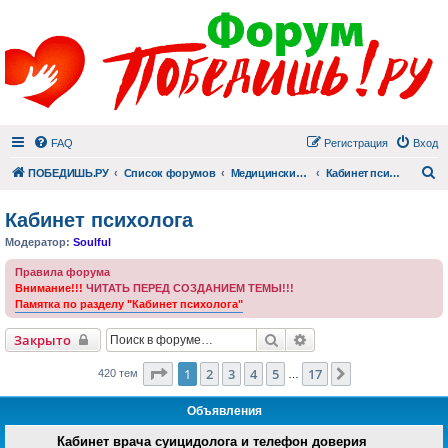
FAQ
Регистрация
Вход
П
ПОБЕДИШЬ.РУ
Список форумов
Медицинский раздел
Кабинет психолога
Кабинет психолога
Модератор:
Soulful
Правила форума
Внимание!!!
ЧИТАТЬ ПЕРЕД СОЗДАНИЕМ ТЕМЫ!!!
Памятка по разделу "Кабинет психолога"
Поиск
Расширенный поиск
Закрыто
Страница
1
из
17
1
2
3
4
5
17
След.
420 тем
…
Объявления
Кабинет врача суицидолога и телефон доверия