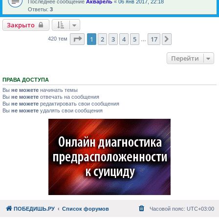
Последнее сообщение
Акварель
«
06 янв 2017, 22:18
Ответы:
3
Закрыто
Страница
1
из
17
1
2
3
4
5
17
След.
420 тем
…
Перейти
ПРАВА ДОСТУПА
Вы
не можете
начинать темы
Вы
не можете
отвечать на сообщения
Вы
не можете
редактировать свои сообщения
Вы
не можете
удалять свои сообщения
ПОБЕДИШЬ.РУ
Список форумов
Часовой пояс:
UTC+03:00