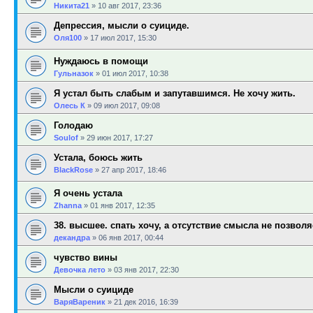
Никита21
»
10 авг 2017, 23:36
Депрессия, мысли о суициде.
Оля100
»
17 июл 2017, 15:30
Нуждаюсь в помощи
Гульназок
»
01 июл 2017, 10:38
Я устал быть слабым и запутавшимся. Не хочу жить.
Олесь К
»
09 июл 2017, 09:08
Голодаю
Soulof
»
29 июн 2017, 17:27
Устала, боюсь жить
BlackRose
»
27 апр 2017, 18:46
Я очень устала
Zhanna
»
01 янв 2017, 12:35
38. высшее. спать хочу, а отсутствие смысла не позволя
декандра
»
06 янв 2017, 00:44
чувство вины
Девочка лето
»
03 янв 2017, 22:30
Мысли о суициде
ВаряВареник
»
21 дек 2016, 16:39