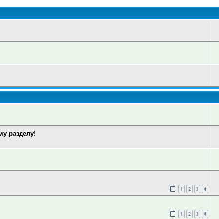
у разделу!
1
2
3
4
1
2
3
4