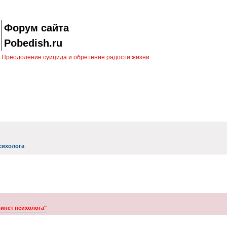
Форум сайта
Pobedish.ru
Преодоление суицида и обретение радости жизни
сихолога
бинет психолога"
ск