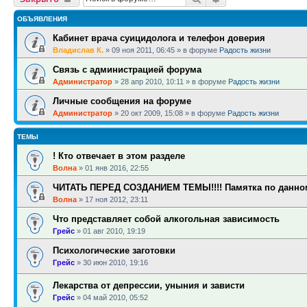
ОБЪЯВЛЕНИЯ
Кабинет врача суицидолога и телефон доверия
Владислав К.
»
09 ноя 2011, 06:45
» в форуме
Радость жизни
Связь с администрацией форума
Администратор
»
28 апр 2010, 10:11
» в форуме
Радость жизни
Личные сообщения на форуме
Администратор
»
20 окт 2009, 15:08
» в форуме
Радость жизни
ТЕМЫ
! Кто отвечает в этом разделе
Волна
»
01 янв 2016, 22:55
ЧИТАТЬ ПЕРЕД СОЗДАНИЕМ ТЕМЫ!!!! Памятка по данном
Волна
»
17 ноя 2012, 23:11
Что представляет собой алкогольная зависимость
Грейс
»
01 авг 2010, 19:19
Психологические заготовки
Грейс
»
30 июн 2010, 19:16
Лекарства от депрессии, уныния и зависти
Грейс
»
04 май 2010, 05:52