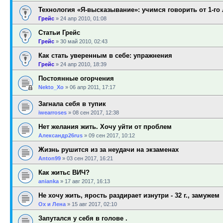
Технология «Я-высказывание»: учимся говорить от 1-го
Грейс
»
24 апр 2010, 01:08
Статьи Грейс
Грейс
»
30 май 2010, 02:43
Как стать уверенным в себе: упражнения
Грейс
»
24 апр 2010, 18:39
Постоянные огорчения
Nekto_Xo
»
06 апр 2011, 17:17
Загнала себя в тупик
iwearroses
»
08 сен 2017, 12:38
Нет желания жить. Хочу уйти от проблем
Александр26rus
»
09 сен 2017, 10:12
Жизнь рушится из за неудачи на экзаменах
Anton99
»
03 сен 2017, 16:21
Как житьс ВИЧ?
anianka
»
17 авг 2017, 16:13
Не хочу жить, ярость раздирает изнутри - 32 г., замужем
Ох и Лена
»
15 авг 2017, 02:10
Запутался у себя в голове .