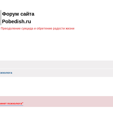
Форум сайта
Pobedish.ru
Преодоление суицида и обретение радости жизни
сихолога
бинет психолога"
ск