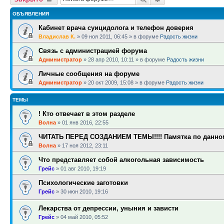
ОБЪЯВЛЕНИЯ
Кабинет врача суицидолога и телефон доверия
Владислав К.
»
09 ноя 2011, 06:45
» в форуме
Радость жизни
Связь с администрацией форума
Администратор
»
28 апр 2010, 10:11
» в форуме
Радость жизни
Личные сообщения на форуме
Администратор
»
20 окт 2009, 15:08
» в форуме
Радость жизни
ТЕМЫ
! Кто отвечает в этом разделе
Волна
»
01 янв 2016, 22:55
ЧИТАТЬ ПЕРЕД СОЗДАНИЕМ ТЕМЫ!!!! Памятка по данном
Волна
»
17 ноя 2012, 23:11
Что представляет собой алкогольная зависимость
Грейс
»
01 авг 2010, 19:19
Психологические заготовки
Грейс
»
30 июн 2010, 19:16
Лекарства от депрессии, уныния и зависти
Грейс
»
04 май 2010, 05:52