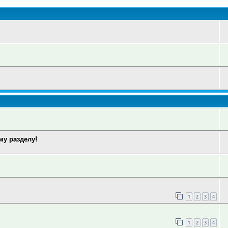
у разделу!
1
2
3
4
1
2
3
4