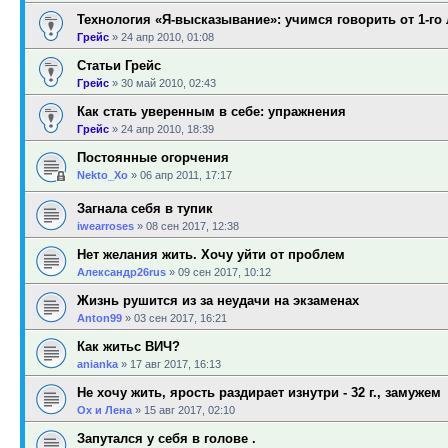
Технология «Я-высказывание»: учимся говорить от 1-го
Грейс
»
24 апр 2010, 01:08
Статьи Грейс
Грейс
»
30 май 2010, 02:43
Как стать уверенным в себе: упражнения
Грейс
»
24 апр 2010, 18:39
Постоянные огорчения
Nekto_Xo
»
06 апр 2011, 17:17
Загнала себя в тупик
iwearroses
»
08 сен 2017, 12:38
Нет желания жить. Хочу уйти от проблем
Александр26rus
»
09 сен 2017, 10:12
Жизнь рушится из за неудачи на экзаменах
Anton99
»
03 сен 2017, 16:21
Как житьс ВИЧ?
anianka
»
17 авг 2017, 16:13
Не хочу жить, ярость раздирает изнутри - 32 г., замужем
Ох и Лена
»
15 авг 2017, 02:10
Запутался у себя в голове .