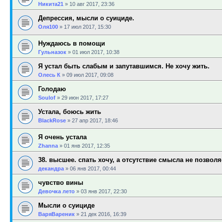
Никита21
»
10 авг 2017, 23:36
Депрессия, мысли о суициде.
Оля100
»
17 июл 2017, 15:30
Нуждаюсь в помощи
Гульназок
»
01 июл 2017, 10:38
Я устал быть слабым и запутавшимся. Не хочу жить.
Олесь К
»
09 июл 2017, 09:08
Голодаю
Soulof
»
29 июн 2017, 17:27
Устала, боюсь жить
BlackRose
»
27 апр 2017, 18:46
Я очень устала
Zhanna
»
01 янв 2017, 12:35
38. высшее. спать хочу, а отсутствие смысла не позволя
декандра
»
06 янв 2017, 00:44
чувство вины
Девочка лето
»
03 янв 2017, 22:30
Мысли о суициде
ВаряВареник
»
21 дек 2016, 16:39