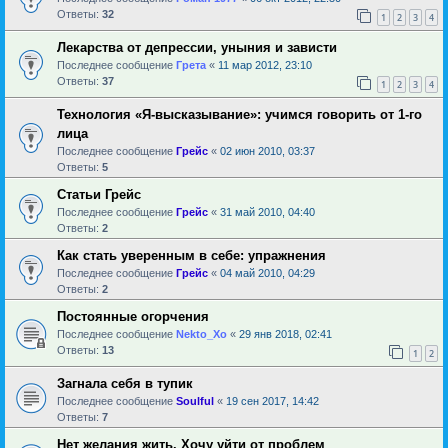
Ответы:
32
1
2
3
4
Лекарства от депрессии, уныния и зависти
Последнее сообщение
Грета
«
11 мар 2012, 23:10
Ответы:
37
1
2
3
4
Технология «Я-высказывание»: учимся говорить от 1-го
лица
Последнее сообщение
Грейс
«
02 июн 2010, 03:37
Ответы:
5
Статьи Грейс
Последнее сообщение
Грейс
«
31 май 2010, 04:40
Ответы:
2
Как стать уверенным в себе: упражнения
Последнее сообщение
Грейс
«
04 май 2010, 04:29
Ответы:
2
Постоянные огорчения
Последнее сообщение
Nekto_Xo
«
29 янв 2018, 02:41
Ответы:
13
1
2
Загнала себя в тупик
Последнее сообщение
Soulful
«
19 сен 2017, 14:42
Ответы:
7
Нет желания жить. Хочу уйти от проблем