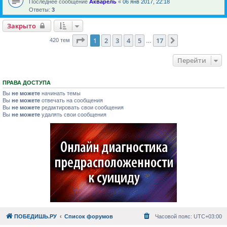
Последнее сообщение
Акварель
«
06 янв 2017, 22:18
Ответы:
3
Закрыто
Страница
1
из
17
1
2
3
4
5
17
След.
420 тем
…
Перейти
ПРАВА ДОСТУПА
Вы
не можете
начинать темы
Вы
не можете
отвечать на сообщения
Вы
не можете
редактировать свои сообщения
Вы
не можете
удалять свои сообщения
ПОБЕДИШЬ.РУ
Список форумов
Часовой пояс:
UTC+03:00