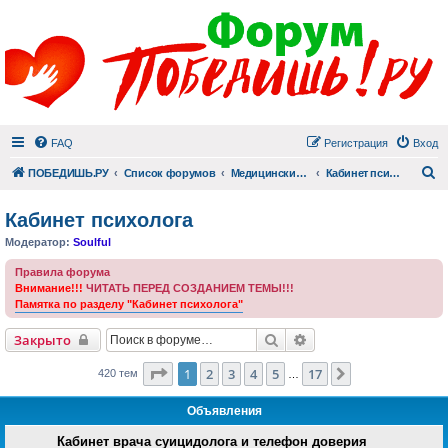
FAQ
Регистрация
Вход
П
ПОБЕДИШЬ.РУ
Список форумов
Медицинский раздел
Кабинет психолога
Кабинет психолога
Модератор:
Soulful
Правила форума
Внимание!!!
ЧИТАТЬ ПЕРЕД СОЗДАНИЕМ ТЕМЫ!!!
Памятка по разделу "Кабинет психолога"
Поиск
Расширенный поиск
Закрыто
Страница
1
из
17
1
2
3
4
5
17
След.
420 тем
…
Объявления
Кабинет врача суицидолога и телефон доверия