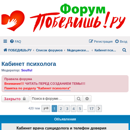
FAQ
Регистрация
Вход
П
ПОБЕДИШЬ.РУ
Список форумов
Медицинский раздел
Кабинет психолога
Кабинет психолога
Модератор:
Soulful
Правила форума
Внимание!!!
ЧИТАТЬ ПЕРЕД СОЗДАНИЕМ ТЕМЫ!!!
Памятка по разделу "Кабинет психолога"
Поиск
Расширенный поиск
Закрыто
Страница
1
из
17
1
2
3
4
5
17
След.
420 тем
…
Объявления
Кабинет врача суицидолога и телефон доверия