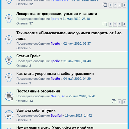
Ответы:
32
1
2
3
4
Лекарства от депрессии, уныния и зависти
Последнее сообщение
Грета
«
11 мар 2012, 23:10
Ответы:
37
1
2
3
4
Технология «Я-высказывание»: учимся говорить от 1-го
лица
Последнее сообщение
Грейс
«
02 июн 2010, 03:37
Ответы:
5
Статьи Грейс
Последнее сообщение
Грейс
«
31 май 2010, 04:40
Ответы:
2
Как стать уверенным в себе: упражнения
Последнее сообщение
Грейс
«
04 май 2010, 04:29
Ответы:
2
Постоянные огорчения
Последнее сообщение
Nekto_Xo
«
29 янв 2018, 02:41
Ответы:
13
1
2
Загнала себя в тупик
Последнее сообщение
Soulful
«
19 сен 2017, 14:42
Ответы:
7
Нет желания жить. Хочу уйти от проблем