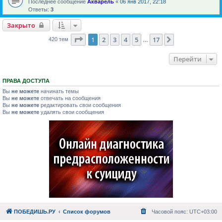
Последнее сообщение
Акварель
«
06 янв 2017, 22:18
Ответы:
3
Закрыто
Страница
1
из
17
1
2
3
4
5
17
След.
420 тем
…
Перейти
ПРАВА ДОСТУПА
Вы
не можете
начинать темы
Вы
не можете
отвечать на сообщения
Вы
не можете
редактировать свои сообщения
Вы
не можете
удалять свои сообщения
ПОБЕДИШЬ.РУ
Список форумов
Часовой пояс:
UTC+03:00