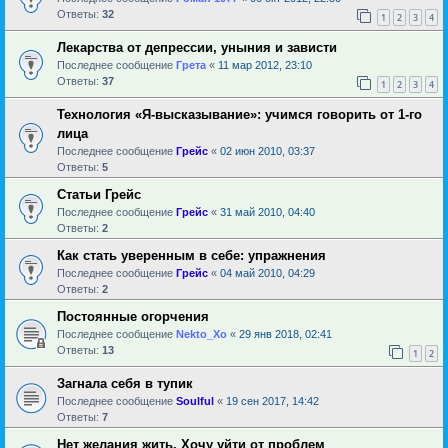
Ответы:
32
1
2
3
4
Лекарства от депрессии, уныния и зависти
Последнее сообщение
Грета
«
11 мар 2012, 23:10
Ответы:
37
1
2
3
4
Технология «Я-высказывание»: учимся говорить от 1-го
лица
Последнее сообщение
Грейс
«
02 июн 2010, 03:37
Ответы:
5
Статьи Грейс
Последнее сообщение
Грейс
«
31 май 2010, 04:40
Ответы:
2
Как стать уверенным в себе: упражнения
Последнее сообщение
Грейс
«
04 май 2010, 04:29
Ответы:
2
Постоянные огорчения
Последнее сообщение
Nekto_Xo
«
29 янв 2018, 02:41
Ответы:
13
1
2
Загнала себя в тупик
Последнее сообщение
Soulful
«
19 сен 2017, 14:42
Ответы:
7
Нет желания жить. Хочу уйти от проблем