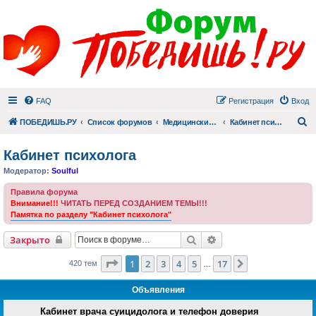
FAQ
Регистрация
Вход
П
ПОБЕДИШЬ.РУ
Список форумов
Медицинский раздел
Кабинет психолога
Кабинет психолога
Модератор:
Soulful
Правила форума
Внимание!!!
ЧИТАТЬ ПЕРЕД СОЗДАНИЕМ ТЕМЫ!!!
Памятка по разделу "Кабинет психолога"
Поиск
Расширенный поиск
Закрыто
Страница
1
из
17
1
2
3
4
5
17
След.
420 тем
…
Объявления
Кабинет врача суицидолога и телефон доверия