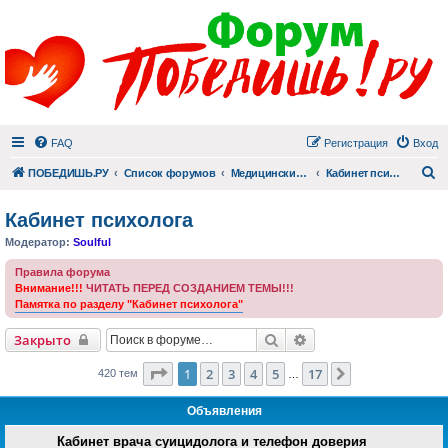
FAQ
Регистрация
Вход
П
ПОБЕДИШЬ.РУ
Список форумов
Медицинский раздел
Кабинет психолога
Кабинет психолога
Модератор:
Soulful
Правила форума
Внимание!!!
ЧИТАТЬ ПЕРЕД СОЗДАНИЕМ ТЕМЫ!!!
Памятка по разделу "Кабинет психолога"
Поиск
Расширенный поиск
Закрыто
Страница
1
из
17
1
2
3
4
5
17
След.
420 тем
…
Объявления
Кабинет врача суицидолога и телефон доверия