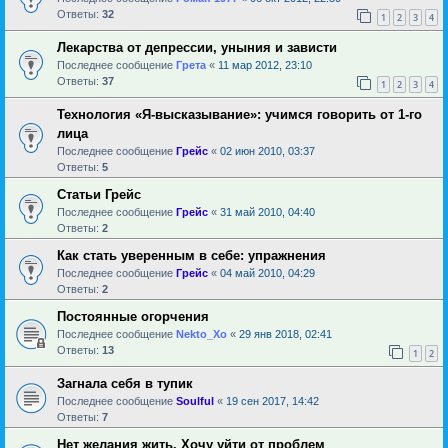
Ответы:
32
1
2
3
4
Лекарства от депрессии, уныния и зависти
Последнее сообщение
Грета
«
11 мар 2012, 23:10
Ответы:
37
1
2
3
4
Технология «Я-высказывание»: учимся говорить от 1-го
лица
Последнее сообщение
Грейс
«
02 июн 2010, 03:37
Ответы:
5
Статьи Грейс
Последнее сообщение
Грейс
«
31 май 2010, 04:40
Ответы:
2
Как стать уверенным в себе: упражнения
Последнее сообщение
Грейс
«
04 май 2010, 04:29
Ответы:
2
Постоянные огорчения
Последнее сообщение
Nekto_Xo
«
29 янв 2018, 02:41
Ответы:
13
1
2
Загнала себя в тупик
Последнее сообщение
Soulful
«
19 сен 2017, 14:42
Ответы:
7
Нет желания жить. Хочу уйти от проблем