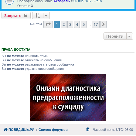
Последнее сообщение
Акварель
«
06 янв 2017, 22:18
Ответы:
3
Закрыто
Страница
1
из
17
1
2
3
4
5
17
След.
420 тем
…
Перейти
ПРАВА ДОСТУПА
Вы
не можете
начинать темы
Вы
не можете
отвечать на сообщения
Вы
не можете
редактировать свои сообщения
Вы
не можете
удалять свои сообщения
ПОБЕДИШЬ.РУ
Список форумов
Часовой пояс:
UTC+03:00