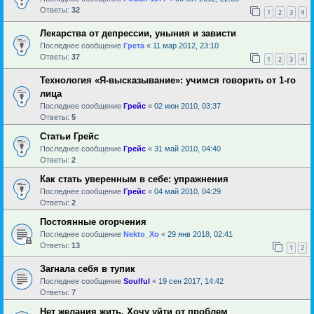
Ответы:
32
1
2
3
4
Лекарства от депрессии, уныния и зависти
Последнее сообщение
Грета
«
11 мар 2012, 23:10
Ответы:
37
1
2
3
4
Технология «Я-высказывание»: учимся говорить от 1-го
лица
Последнее сообщение
Грейс
«
02 июн 2010, 03:37
Ответы:
5
Статьи Грейс
Последнее сообщение
Грейс
«
31 май 2010, 04:40
Ответы:
2
Как стать уверенным в себе: упражнения
Последнее сообщение
Грейс
«
04 май 2010, 04:29
Ответы:
2
Постоянные огорчения
Последнее сообщение
Nekto_Xo
«
29 янв 2018, 02:41
Ответы:
13
1
2
Загнала себя в тупик
Последнее сообщение
Soulful
«
19 сен 2017, 14:42
Ответы:
7
Нет желания жить. Хочу уйти от проблем