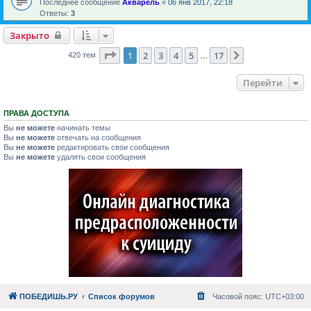
Последнее сообщение
Акварель
«
06 янв 2017, 22:18
Ответы:
3
Закрыто
Страница
1
из
17
1
2
3
4
5
17
След.
420 тем
…
Перейти
ПРАВА ДОСТУПА
Вы
не можете
начинать темы
Вы
не можете
отвечать на сообщения
Вы
не можете
редактировать свои сообщения
Вы
не можете
удалять свои сообщения
ПОБЕДИШЬ.РУ
Список форумов
Часовой пояс:
UTC+03:00