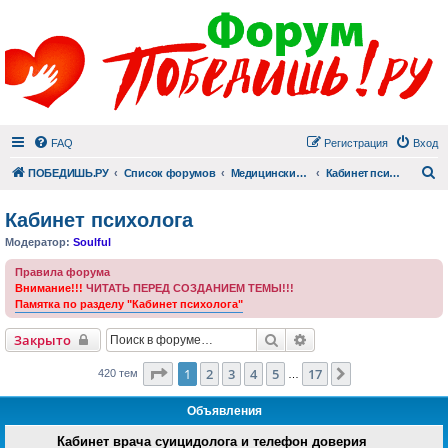
FAQ
Регистрация
Вход
П
ПОБЕДИШЬ.РУ
Список форумов
Медицинский раздел
Кабинет психолога
Кабинет психолога
Модератор:
Soulful
Правила форума
Внимание!!!
ЧИТАТЬ ПЕРЕД СОЗДАНИЕМ ТЕМЫ!!!
Памятка по разделу "Кабинет психолога"
Поиск
Расширенный поиск
Закрыто
Страница
1
из
17
1
2
3
4
5
17
След.
420 тем
…
Объявления
Кабинет врача суицидолога и телефон доверия