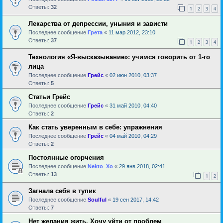
Ответы:
32
1
2
3
4
Лекарства от депрессии, уныния и зависти
Последнее сообщение
Грета
«
11 мар 2012, 23:10
Ответы:
37
1
2
3
4
Технология «Я-высказывание»: учимся говорить от 1-го
лица
Последнее сообщение
Грейс
«
02 июн 2010, 03:37
Ответы:
5
Статьи Грейс
Последнее сообщение
Грейс
«
31 май 2010, 04:40
Ответы:
2
Как стать уверенным в себе: упражнения
Последнее сообщение
Грейс
«
04 май 2010, 04:29
Ответы:
2
Постоянные огорчения
Последнее сообщение
Nekto_Xo
«
29 янв 2018, 02:41
Ответы:
13
1
2
Загнала себя в тупик
Последнее сообщение
Soulful
«
19 сен 2017, 14:42
Ответы:
7
Нет желания жить. Хочу уйти от проблем