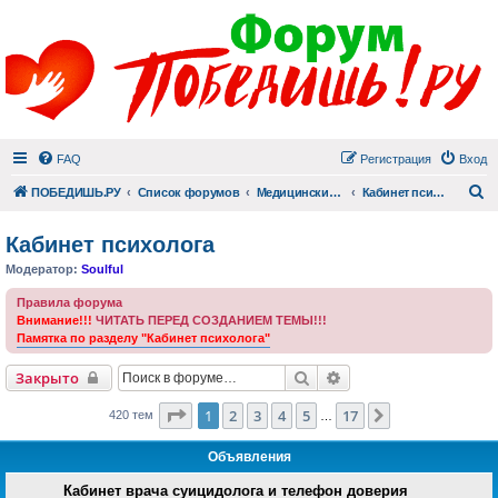
FAQ
Регистрация
Вход
П
ПОБЕДИШЬ.РУ
Список форумов
Медицинский раздел
Кабинет психолога
Кабинет психолога
Модератор:
Soulful
Правила форума
Внимание!!!
ЧИТАТЬ ПЕРЕД СОЗДАНИЕМ ТЕМЫ!!!
Памятка по разделу "Кабинет психолога"
Поиск
Расширенный поиск
Закрыто
Страница
1
из
17
1
2
3
4
5
17
След.
420 тем
…
Объявления
Кабинет врача суицидолога и телефон доверия