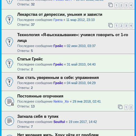
Ответы:
32
1
2
3
4
Лекарства от депрессии, уныния и зависти
Последнее сообщение
Грета
«
11 мар 2012, 23:10
Ответы:
37
1
2
3
4
Технология «Я-высказывание»: учимся говорить от 1-го
лица
Последнее сообщение
Грейс
«
02 июн 2010, 03:37
Ответы:
5
Статьи Грейс
Последнее сообщение
Грейс
«
31 май 2010, 04:40
Ответы:
2
Как стать уверенным в себе: упражнения
Последнее сообщение
Грейс
«
04 май 2010, 04:29
Ответы:
2
Постоянные огорчения
Последнее сообщение
Nekto_Xo
«
29 янв 2018, 02:41
Ответы:
13
1
2
Загнала себя в тупик
Последнее сообщение
Soulful
«
19 сен 2017, 14:42
Ответы:
7
Нет желания жить. Хочу уйти от проблем