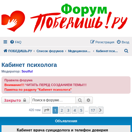
FAQ
Регистрация
Вход
П
ПОБЕДИШЬ.РУ
Список форумов
Медицинский раздел
Кабинет психолога
Кабинет психолога
Модератор:
Soulful
Правила форума
Внимание!!!
ЧИТАТЬ ПЕРЕД СОЗДАНИЕМ ТЕМЫ!!!
Памятка по разделу "Кабинет психолога"
Поиск
Расширенный поиск
Закрыто
Страница
1
из
17
1
2
3
4
5
17
След.
420 тем
…
Объявления
Кабинет врача суицидолога и телефон доверия