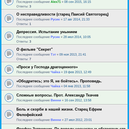
Последнее сообщение
Alex71
«
08 сен 2015, 16:15
Ответы:
3
О несправедливости (старец Паисий Святогорец)
Последнее сообщение
Русик
«
17 авг 2014, 21:33
Ответы:
1
Депрессия. Испытание унынием
Последнее сообщение
Русик
«
28 июл 2014, 10:05
Ответы:
3
О фильме "Секрет"
Последнее сообщение
Тэт
«
09 ноя 2013, 21:41
Ответы:
7
«Проси у Господа драгоценного»
Последнее сообщение
Чайка
«
19 фев 2013, 12:49
«Ободритесь; это Я, не бойтесь». Проповедь.
Последнее сообщение
Чайка
«
04 янв 2013, 11:58
Сложные вопросы. Прот. Александр Ткачев
Последнее сообщение
Винни
«
16 сен 2012, 13:58
Боль и скорби в нашей жизни. Старец Ефрем
Фелофейский
Последнее сообщение
Винни
«
27 июл 2012, 23:01
Феофан Затворник. По поводу несчастных обстоятельств