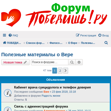
FAQ
Регистрация
Вход
П
ПОБЕДИШЬ.РУ
Список форумов
Философский раздел
О Вере
Полезные материалы о Вере
Полезные материалы о Вере
Поиск
Расширенный пои
Новая тема
1
2
След.
47 тем
Объявления
Кабинет врача суицидолога и телефон доверия
Последнее сообщение
Ewe
«
23 фев 2018, 15:18
Добавлено в форуме
Радость жизни
Ответы:
5
Связь с администрацией форума
Последнее сообщение
Администратор
«
28 апр 2010, 10:11