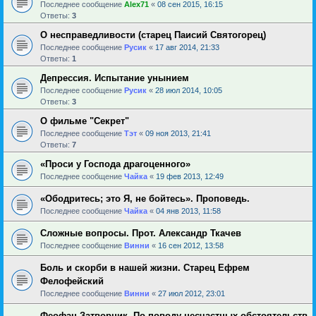
Последнее сообщение
Alex71
«
08 сен 2015, 16:15
Ответы:
3
О несправедливости (старец Паисий Святогорец)
Последнее сообщение
Русик
«
17 авг 2014, 21:33
Ответы:
1
Депрессия. Испытание унынием
Последнее сообщение
Русик
«
28 июл 2014, 10:05
Ответы:
3
О фильме "Секрет"
Последнее сообщение
Тэт
«
09 ноя 2013, 21:41
Ответы:
7
«Проси у Господа драгоценного»
Последнее сообщение
Чайка
«
19 фев 2013, 12:49
«Ободритесь; это Я, не бойтесь». Проповедь.
Последнее сообщение
Чайка
«
04 янв 2013, 11:58
Сложные вопросы. Прот. Александр Ткачев
Последнее сообщение
Винни
«
16 сен 2012, 13:58
Боль и скорби в нашей жизни. Старец Ефрем
Фелофейский
Последнее сообщение
Винни
«
27 июл 2012, 23:01
Феофан Затворник. По поводу несчастных обстоятельств