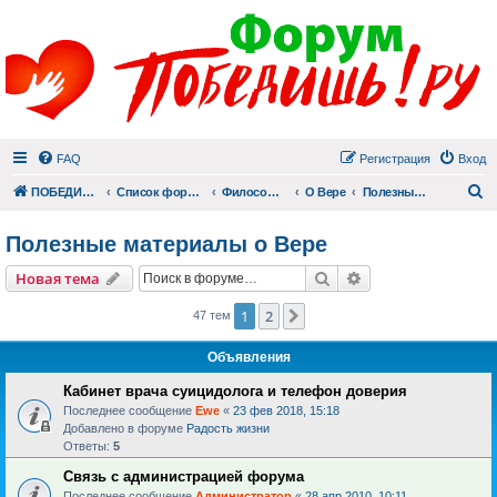
FAQ
Регистрация
Вход
П
ПОБЕДИШЬ.РУ
Список форумов
Философский раздел
О Вере
Полезные материалы о Вере
Полезные материалы о Вере
Поиск
Расширенный пои
Новая тема
1
2
След.
47 тем
Объявления
Кабинет врача суицидолога и телефон доверия
Последнее сообщение
Ewe
«
23 фев 2018, 15:18
Добавлено в форуме
Радость жизни
Ответы:
5
Связь с администрацией форума
Последнее сообщение
Администратор
«
28 апр 2010, 10:11