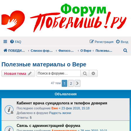
FAQ
Регистрация
Вход
П
ПОБЕДИШЬ.РУ
Список форумов
Философский раздел
О Вере
Полезные материалы о Вере
Полезные материалы о Вере
Поиск
Расширенный пои
Новая тема
1
2
След.
47 тем
Объявления
Кабинет врача суицидолога и телефон доверия
Последнее сообщение
Ewe
«
23 фев 2018, 15:18
Добавлено в форуме
Радость жизни
Ответы:
5
Связь с администрацией форума
Последнее сообщение
Администратор
«
28 апр 2010, 10:11