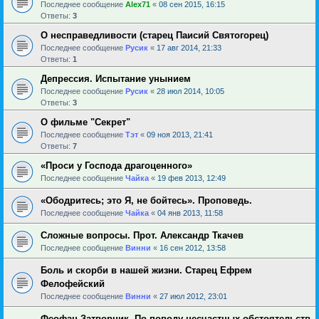
Последнее сообщение
Alex71
«
08 сен 2015, 16:15
Ответы:
3
О несправедливости (старец Паисий Святогорец)
Последнее сообщение
Русик
«
17 авг 2014, 21:33
Ответы:
1
Депрессия. Испытание унынием
Последнее сообщение
Русик
«
28 июл 2014, 10:05
Ответы:
3
О фильме "Секрет"
Последнее сообщение
Тэт
«
09 ноя 2013, 21:41
Ответы:
7
«Проси у Господа драгоценного»
Последнее сообщение
Чайка
«
19 фев 2013, 12:49
«Ободритесь; это Я, не бойтесь». Проповедь.
Последнее сообщение
Чайка
«
04 янв 2013, 11:58
Сложные вопросы. Прот. Александр Ткачев
Последнее сообщение
Винни
«
16 сен 2012, 13:58
Боль и скорби в нашей жизни. Старец Ефрем
Фелофейский
Последнее сообщение
Винни
«
27 июл 2012, 23:01
Феофан Затворник. По поводу несчастных обстоятельств