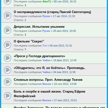
Последнее сообщение
Alex71
«
08 сен 2015, 16:15
Ответы:
3
О несправедливости (старец Паисий Святогорец)
Последнее сообщение
Русик
«
17 авг 2014, 21:33
Ответы:
1
Депрессия. Испытание унынием
Последнее сообщение
Русик
«
28 июл 2014, 10:05
Ответы:
3
О фильме "Секрет"
Последнее сообщение
Тэт
«
09 ноя 2013, 21:41
Ответы:
7
«Проси у Господа драгоценного»
Последнее сообщение
Чайка
«
19 фев 2013, 12:49
«Ободритесь; это Я, не бойтесь». Проповедь.
Последнее сообщение
Чайка
«
04 янв 2013, 11:58
Сложные вопросы. Прот. Александр Ткачев
Последнее сообщение
Винни
«
16 сен 2012, 13:58
Боль и скорби в нашей жизни. Старец Ефрем
Фелофейский
Последнее сообщение
Винни
«
27 июл 2012, 23:01
Феофан Затворник. По поводу несчастных обстоятельств