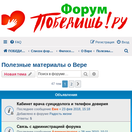
FAQ
Регистрация
Вход
П
ПОБЕДИШЬ.РУ
Список форумов
Философский раздел
О Вере
Полезные материалы о Вере
Полезные материалы о Вере
Поиск
Расширенный пои
Новая тема
1
2
След.
47 тем
Объявления
Кабинет врача суицидолога и телефон доверия
Последнее сообщение
Ewe
«
23 фев 2018, 15:18
Добавлено в форуме
Радость жизни
Ответы:
5
Связь с администрацией форума
Последнее сообщение
Администратор
«
28 апр 2010, 10:11