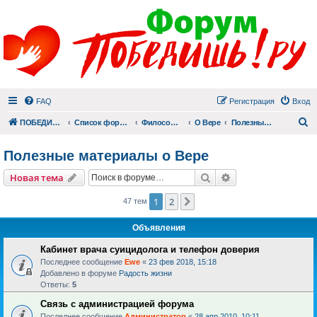
FAQ
Регистрация
Вход
П
ПОБЕДИШЬ.РУ
Список форумов
Философский раздел
О Вере
Полезные материалы о Вере
Полезные материалы о Вере
Поиск
Расширенный пои
Новая тема
1
2
След.
47 тем
Объявления
Кабинет врача суицидолога и телефон доверия
Последнее сообщение
Ewe
«
23 фев 2018, 15:18
Добавлено в форуме
Радость жизни
Ответы:
5
Связь с администрацией форума
Последнее сообщение
Администратор
«
28 апр 2010, 10:11