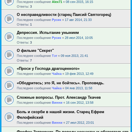
Последнее сообщение
Alex71
«
08 сен 2015, 16:15
Ответы:
3
О несправедливости (старец Паисий Святогорец)
Последнее сообщение
Русик
«
17 авг 2014, 21:33
Ответы:
1
Депрессия. Испытание унынием
Последнее сообщение
Русик
«
28 июл 2014, 10:05
Ответы:
3
О фильме "Секрет"
Последнее сообщение
Тэт
«
09 ноя 2013, 21:41
Ответы:
7
«Проси у Господа драгоценного»
Последнее сообщение
Чайка
«
19 фев 2013, 12:49
«Ободритесь; это Я, не бойтесь». Проповедь.
Последнее сообщение
Чайка
«
04 янв 2013, 11:58
Сложные вопросы. Прот. Александр Ткачев
Последнее сообщение
Винни
«
16 сен 2012, 13:58
Боль и скорби в нашей жизни. Старец Ефрем
Фелофейский
Последнее сообщение
Винни
«
27 июл 2012, 23:01
Феофан Затворник. По поводу несчастных обстоятельств