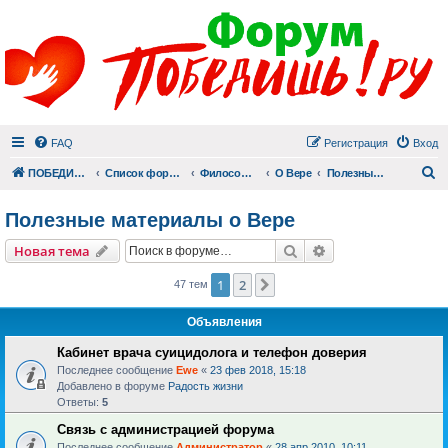
FAQ
Регистрация
Вход
П
ПОБЕДИШЬ.РУ
Список форумов
Философский раздел
О Вере
Полезные материалы о Вере
Полезные материалы о Вере
Поиск
Расширенный пои
Новая тема
1
2
След.
47 тем
Объявления
Кабинет врача суицидолога и телефон доверия
Последнее сообщение
Ewe
«
23 фев 2018, 15:18
Добавлено в форуме
Радость жизни
Ответы:
5
Связь с администрацией форума
Последнее сообщение
Администратор
«
28 апр 2010, 10:11