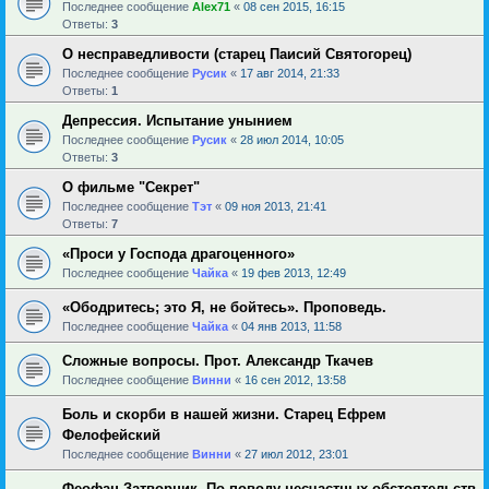
Последнее сообщение
Alex71
«
08 сен 2015, 16:15
Ответы:
3
О несправедливости (старец Паисий Святогорец)
Последнее сообщение
Русик
«
17 авг 2014, 21:33
Ответы:
1
Депрессия. Испытание унынием
Последнее сообщение
Русик
«
28 июл 2014, 10:05
Ответы:
3
О фильме "Секрет"
Последнее сообщение
Тэт
«
09 ноя 2013, 21:41
Ответы:
7
«Проси у Господа драгоценного»
Последнее сообщение
Чайка
«
19 фев 2013, 12:49
«Ободритесь; это Я, не бойтесь». Проповедь.
Последнее сообщение
Чайка
«
04 янв 2013, 11:58
Сложные вопросы. Прот. Александр Ткачев
Последнее сообщение
Винни
«
16 сен 2012, 13:58
Боль и скорби в нашей жизни. Старец Ефрем
Фелофейский
Последнее сообщение
Винни
«
27 июл 2012, 23:01
Феофан Затворник. По поводу несчастных обстоятельств