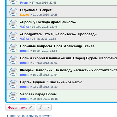
Русик
»
17 июл 2014, 22:43
О фильме "Секрет"
Davlos
»
21 мар 2010, 10:28
«Проси у Господа драгоценного»
Чайка
»
19 фев 2013, 12:49
«Ободритесь; это Я, не бойтесь». Проповедь.
Чайка
»
04 янв 2013, 11:58
Сложные вопросы. Прот. Александр Ткачев
Винни
»
16 сен 2012, 13:58
Боль и скорби в нашей жизни. Старец Ефрем Фелофейс
Винни
»
27 июл 2012, 23:01
Феофан Затворник. По поводу несчастных обстоятельст
Винни
»
15 май 2012, 17:54
Сергей Худиев. "Спасение - от чего?
Винни
»
02 май 2012, 18:30
Человек перед Богом
Винни
»
09 фев 2012, 15:15
Новая тема
Вернуться к списку форумов