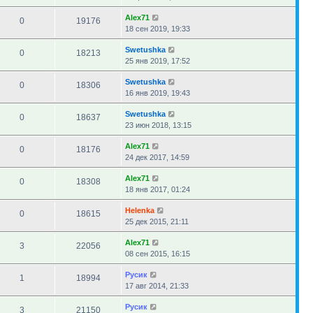
Alex71
0
19176
18 сен 2019, 19:33
Swetushka
0
18213
25 янв 2019, 17:52
Swetushka
0
18306
16 янв 2019, 19:43
Swetushka
0
18637
23 июн 2018, 13:15
Alex71
0
18176
24 дек 2017, 14:59
Alex71
0
18308
18 янв 2017, 01:24
Helenka
0
18615
25 дек 2015, 21:11
Alex71
3
22056
08 сен 2015, 16:15
Русик
1
18994
17 авг 2014, 21:33
Русик
3
21150