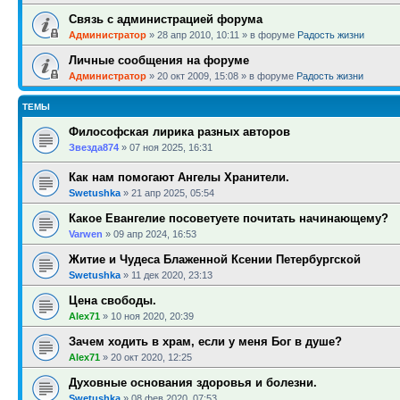
Связь с администрацией форума
Администратор
»
28 апр 2010, 10:11
» в форуме
Радость жизни
Личные сообщения на форуме
Администратор
»
20 окт 2009, 15:08
» в форуме
Радость жизни
ТЕМЫ
Философская лирика разных авторов
Звезда874
»
07 ноя 2025, 16:31
Как нам помогают Ангелы Хранители.
Swetushka
»
21 апр 2025, 05:54
Какое Евангелие посоветуете почитать начинающему?
Varwen
»
09 апр 2024, 16:53
Житие и Чудеса Блаженной Ксении Петербургской
Swetushka
»
11 дек 2020, 23:13
Цена свободы.
Alex71
»
10 ноя 2020, 20:39
Зачем ходить в храм, если у меня Бог в душе?
Alex71
»
20 окт 2020, 12:25
Духовные основания здоровья и болезни.
Swetushka
»
08 фев 2020, 07:53