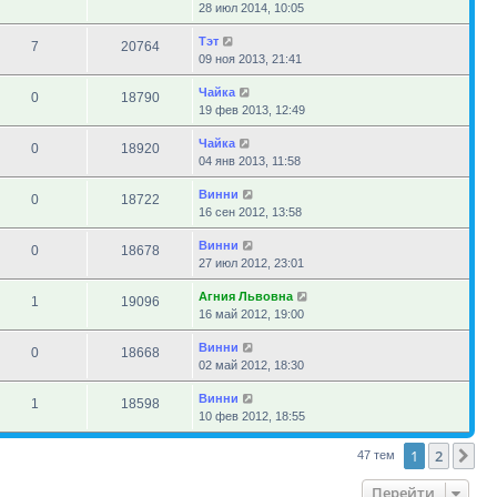
28 июл 2014, 10:05
Тэт
7
20764
09 ноя 2013, 21:41
Чайка
0
18790
19 фев 2013, 12:49
Чайка
0
18920
04 янв 2013, 11:58
Винни
0
18722
16 сен 2012, 13:58
Винни
0
18678
27 июл 2012, 23:01
Агния Львовна
1
19096
16 май 2012, 19:00
Винни
0
18668
02 май 2012, 18:30
Винни
1
18598
10 фев 2012, 18:55
1
2
Сл
47 тем
Перейти