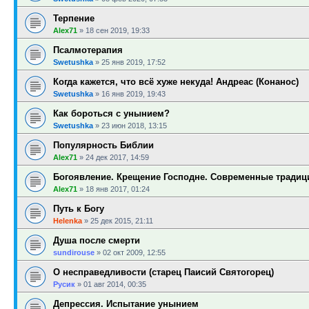
Терпение
Alex71
»
18 сен 2019, 19:33
Псалмотерапия
Swetushka
»
25 янв 2019, 17:52
Когда кажется, что всё хуже некуда! Андреас (Конанос)
Swetushka
»
16 янв 2019, 19:43
Как бороться с унынием?
Swetushka
»
23 июн 2018, 13:15
Популярность Библии
Alex71
»
24 дек 2017, 14:59
Богоявление. Крещение Господне. Современные традиц
Alex71
»
18 янв 2017, 01:24
Путь к Богу
Helenka
»
25 дек 2015, 21:11
Душа после смерти
sundirouse
»
02 окт 2009, 12:55
О несправедливости (старец Паисий Святогорец)
Русик
»
01 авг 2014, 00:35
Депрессия. Испытание унынием