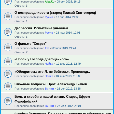
Последнее сообщение
Alex71
«
08 сен 2015, 16:15
Ответы:
3
О несправедливости (старец Паисий Святогорец)
Последнее сообщение
Русик
«
17 авг 2014, 21:33
Ответы:
1
Депрессия. Испытание унынием
Последнее сообщение
Русик
«
28 июл 2014, 10:05
Ответы:
3
О фильме "Секрет"
Последнее сообщение
Тэт
«
09 ноя 2013, 21:41
Ответы:
7
«Проси у Господа драгоценного»
Последнее сообщение
Чайка
«
19 фев 2013, 12:49
«Ободритесь; это Я, не бойтесь». Проповедь.
Последнее сообщение
Чайка
«
04 янв 2013, 11:58
Сложные вопросы. Прот. Александр Ткачев
Последнее сообщение
Винни
«
16 сен 2012, 13:58
Боль и скорби в нашей жизни. Старец Ефрем
Фелофейский
Последнее сообщение
Винни
«
27 июл 2012, 23:01
Феофан Затворник. По поводу несчастных обстоятельств