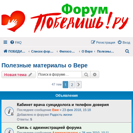
FAQ
Регистрация
Вход
П
ПОБЕДИШЬ.РУ
Список форумов
Философский раздел
О Вере
Полезные материалы о Вере
Полезные материалы о Вере
Поиск
Расширенный пои
Новая тема
1
2
След.
47 тем
Объявления
Кабинет врача суицидолога и телефон доверия
Последнее сообщение
Ewe
«
23 фев 2018, 15:18
Добавлено в форуме
Радость жизни
Ответы:
5
Связь с администрацией форума
Последнее сообщение
Администратор
«
28 апр 2010, 10:11