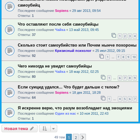
самоубийц
Последнее сообщение
Sopiens
«
29 авг 2013, 09:54
Ответы:
1
Что оставляют после себя самоубийцы
Последнее сообщение
Чайка
«
13 май 2013, 09:45
Ответы:
37
1
2
3
4
Сколько стоит самоубийство или Почем нынче похороны
Последнее сообщение
Кризисный психолог
«
25 июл 2012, 09:15
Ответы:
92
1
7
8
9
10
…
Чего никогда не увидят самоубийцы
Последнее сообщение
Чайка
«
18 мар 2012, 02:25
Ответы:
80
1
6
7
8
9
…
Если суицид удался... Что будет дальше с телом?
Последнее сообщение
Sopiens
«
18 дек 2011, 18:28
Ответы:
64
1
4
5
6
7
…
Я искренне верю, что разум возобладает над эмоциями
Последнее сообщение
Один из нас
«
10 ноя 2011, 22:43
Ответы:
1
Новая тема
1
2
След.
49 тем