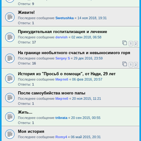
Ответы:
9
Живите!
Последнее сообщение
Swetushka
«
14 ноя 2018, 19:31
Ответы:
1
Принудительная госпитализация и лечение
Последнее сообщение
dervish
«
02 июн 2018, 06:58
Ответы:
17
1
2
На границе необьятного счастья и невыносимого горя
Последнее сообщение
Sergey S
«
29 дек 2016, 23:59
Ответы:
16
1
2
История из "Просьб о помощи", от Нади, 29 лет
Последнее сообщение
Миртеб
«
06 фев 2016, 20:57
Ответы:
1
После самоубийства моего папы
Последнее сообщение
Миртеб
«
20 ноя 2015, 11:21
Ответы:
1
Жить...
Последнее сообщение
tribrata
«
20 сен 2015, 00:55
Ответы:
1
Моя история
Последнее сообщение
Romy4
«
06 май 2015, 20:31