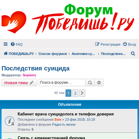
FAQ
Регистрация
Вход
П
ПОБЕДИШЬ.РУ
Список форумов
Анатомия суицида
Последствия суицида
Последствия суицида
Модератор:
Sopiens
Поиск
Расширенный пои
Новая тема
1
2
След.
49 тем
Объявления
Кабинет врача суицидолога и телефон доверия
Последнее сообщение
Ewe
«
23 фев 2018, 15:18
Добавлено в форуме
Радость жизни
Ответы:
5
Связь с администрацией форума