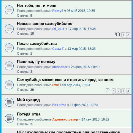
Нет тебя, нет и меня
Последнее сообщение
Romy4
«
06 май 2015, 19:55
Ответы:
8
Неосознанное самоубийство
Последнее сообщение
Ol_2011
«
17 апр 2015, 17:38
Ответы:
15
1
2
После самоубийства
Последнее сообщение
Саша Т
«
13 мар 2015, 13:33
Ответы:
1
Папочка, ну почему
Последнее сообщение
elenacher
«
26 фев 2015, 08:40
Ответы:
3
Самоубийца может еще и ответить перед законом
Последнее сообщение
Ewe
«
09 апр 2014, 19:53
Ответы:
30
1
2
3
4
Мой суицид
Последнее сообщение
Fox-time
«
14 фев 2014, 17:35
Потеря отца
Последнее сообщение
Администратор
«
14 сен 2013, 18:22
Ответы:
2
НЕпсихологические последствия для родственников