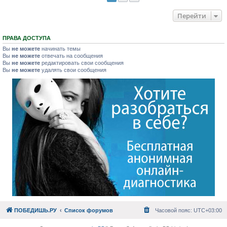
Перейти
ПРАВА ДОСТУПА
Вы
не можете
начинать темы
Вы
не можете
отвечать на сообщения
Вы
не можете
редактировать свои сообщения
Вы
не можете
удалять свои сообщения
ПОБЕДИШЬ.РУ
Список форумов
Часовой пояс:
UTC+03:00