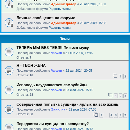
Последнее сообщение
Администратор
«
28 апр 2010, 10:11
Добавлено в форуме
Радость жизни
Личные сообщения на форуме
Последнее сообщение
Администратор
«
20 окт 2009, 15:08
Добавлено в форуме
Радость жизни
Темы
ТЕПЕРЬ МЫ БЕЗ ТЕБЯ!!!Письмо мужу.
Последнее сообщение
Varwen
«
31 янв 2025, 17:46
Ответы:
7
Я - ТВОЯ ЖЕНА
Последнее сообщение
Varwen
«
22 авг 2024, 20:05
Ответы:
16
1
2
Исповедь неудавшегося самоубийцы.
Последнее сообщение
Varwen
«
03 июл 2024, 15:15
Ответы:
28
1
2
3
Совершённая попытка суицида - ярлык на всю жизнь.
Последнее сообщение
Эннилик
«
29 июн 2024, 07:38
Ответы:
68
1
4
5
6
7
…
Передается ли суицид по наследству?
Последнее сообщение
Varwen
«
13 июн 2024, 15:18