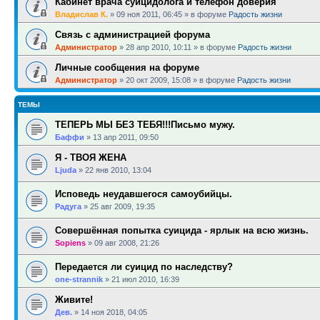
Кабинет врача суицидолога и телефон доверия
Владислав К.
»
09 ноя 2011, 06:45
» в форуме
Радость жизни
Связь с администрацией форума
Администратор
»
28 апр 2010, 10:11
» в форуме
Радость жизни
Личные сообщения на форуме
Администратор
»
20 окт 2009, 15:08
» в форуме
Радость жизни
ТЕМЫ
ТЕПЕРЬ МЫ БЕЗ ТЕБЯ!!!Письмо мужу.
Баффи
»
13 апр 2011, 09:50
Я - ТВОЯ ЖЕНА
Ljuda
»
22 янв 2010, 13:04
Исповедь неудавшегося самоубийцы.
Радуга
»
25 авг 2009, 19:35
Совершённая попытка суицида - ярлык на всю жизнь.
Sopiens
»
09 авг 2008, 21:26
Передается ли суицид по наследству?
one-strannik
»
21 июл 2010, 16:39
Живите!
Дев.
»
14 ноя 2018, 04:05