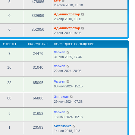
Ewe
5
478886
23 фев 2018, 15:18
Администратор
0
339659
28 апр 2010, 10:11
Администратор
0
352056
20 окт 2009, 15:08
ОТВЕТЫ
ПРОСМОТРЫ
ПОСЛЕДНЕЕ СООБЩЕНИЕ
Varwen
7
24476
31 янв 2025, 17:46
Varwen
16
31040
22 авг 2024, 20:05
Varwen
28
65095
03 июл 2024, 15:15
Эннилик
68
66886
29 июн 2024, 07:38
Varwen
9
31652
13 июн 2024, 15:18
Swetushka
1
23593
14 ноя 2018, 19:31