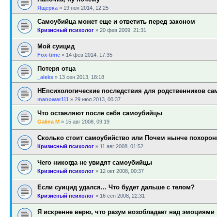
Ящерка
»
19 ноя 2014, 12:25
Самоубийца может еще и ответить перед законом
Кризисный психолог
»
20 фев 2009, 21:31
Мой суицид
Fox-time
»
14 фев 2014, 17:35
Потеря отца
_aleks
»
13 сен 2013, 18:18
НЕпсихологические последствия для родственников са
manowar111
»
29 июл 2013, 00:37
Что оставляют после себя самоубийцы
Galina M
»
15 авг 2008, 09:19
Сколько стоит самоубийство или Почем нынче похоро
Кризисный психолог
»
11 авг 2008, 01:52
Чего никогда не увидят самоубийцы
Кризисный психолог
»
12 окт 2008, 00:37
Если суицид удался... Что будет дальше с телом?
Кризисный психолог
»
16 сен 2008, 22:31
Я искренне верю, что разум возобладает над эмоциями