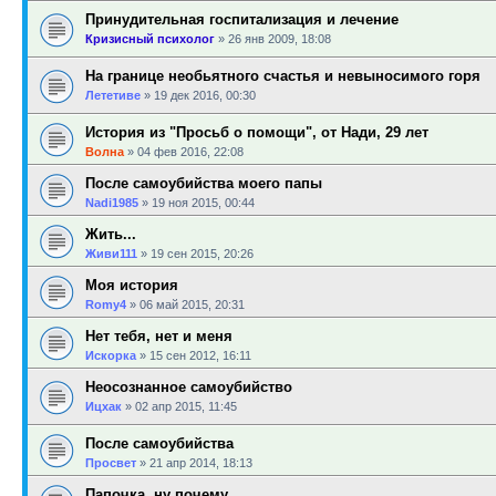
Принудительная госпитализация и лечение
Кризисный психолог
»
26 янв 2009, 18:08
На границе необьятного счастья и невыносимого горя
Лететиве
»
19 дек 2016, 00:30
История из "Просьб о помощи", от Нади, 29 лет
Волна
»
04 фев 2016, 22:08
После самоубийства моего папы
Nadi1985
»
19 ноя 2015, 00:44
Жить...
Живи111
»
19 сен 2015, 20:26
Моя история
Romy4
»
06 май 2015, 20:31
Нет тебя, нет и меня
Искорка
»
15 сен 2012, 16:11
Неосознанное самоубийство
Ицхак
»
02 апр 2015, 11:45
После самоубийства
Просвет
»
21 апр 2014, 18:13
Папочка, ну почему