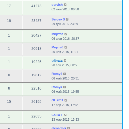
dervish
17
41273
02 июн 2018, 06:58
Sergey S
16
23487
29 дек 2016, 23:59
Миртеб
1
20427
06 фев 2016, 20:57
Миртеб
1
20918
20 ноя 2015, 11:21
tribrata
1
19225
20 сен 2015, 00:55
Romy4
0
19812
06 май 2015, 20:31
Romy4
8
22516
06 май 2015, 19:55
Ol_2011
15
26195
17 апр 2015, 17:38
Саша Т
1
22635
13 мар 2015, 13:33
elenacher