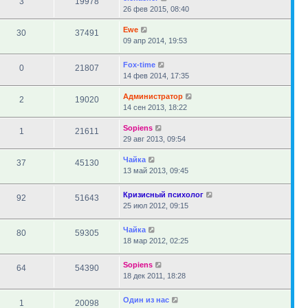
3
19978
26 фев 2015, 08:40
Ewe
30
37491
09 апр 2014, 19:53
Fox-time
0
21807
14 фев 2014, 17:35
Администратор
2
19020
14 сен 2013, 18:22
Sopiens
1
21611
29 авг 2013, 09:54
Чайка
37
45130
13 май 2013, 09:45
Кризисный психолог
92
51643
25 июл 2012, 09:15
Чайка
80
59305
18 мар 2012, 02:25
Sopiens
64
54390
18 дек 2011, 18:28
Один из нас
1
20098