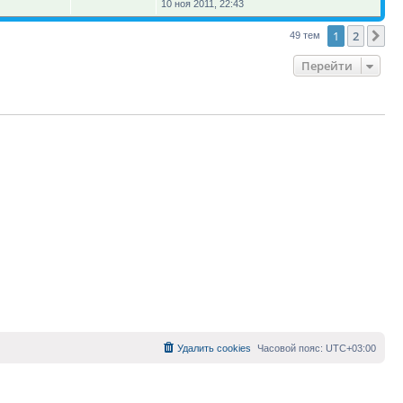
10 ноя 2011, 22:43
1
2
Сл
49 тем
Перейти
Удалить cookies
Часовой пояс:
UTC+03:00