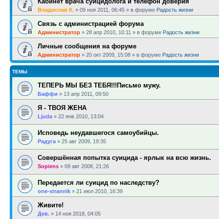
Кабинет врача суицидолога и телефон доверия
Владислав К.
»
09 ноя 2011, 06:45
» в форуме
Радость жизни
Связь с администрацией форума
Администратор
»
28 апр 2010, 10:11
» в форуме
Радость жизни
Личные сообщения на форуме
Администратор
»
20 окт 2009, 15:08
» в форуме
Радость жизни
ТЕМЫ
ТЕПЕРЬ МЫ БЕЗ ТЕБЯ!!!Письмо мужу.
Баффи
»
13 апр 2011, 09:50
Я - ТВОЯ ЖЕНА
Ljuda
»
22 янв 2010, 13:04
Исповедь неудавшегося самоубийцы.
Радуга
»
25 авг 2009, 19:35
Совершённая попытка суицида - ярлык на всю жизнь.
Sopiens
»
09 авг 2008, 21:26
Передается ли суицид по наследству?
one-strannik
»
21 июл 2010, 16:39
Живите!
Дев.
»
14 ноя 2018, 04:05