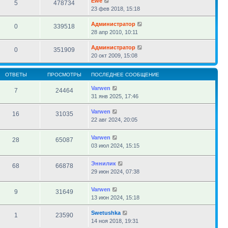
Ewe
5
478734
23 фев 2018, 15:18
Администратор
0
339518
28 апр 2010, 10:11
Администратор
0
351909
20 окт 2009, 15:08
ОТВЕТЫ
ПРОСМОТРЫ
ПОСЛЕДНЕЕ СООБЩЕНИЕ
Varwen
7
24464
31 янв 2025, 17:46
Varwen
16
31035
22 авг 2024, 20:05
Varwen
28
65087
03 июл 2024, 15:15
Эннилик
68
66878
29 июн 2024, 07:38
Varwen
9
31649
13 июн 2024, 15:18
Swetushka
1
23590
14 ноя 2018, 19:31