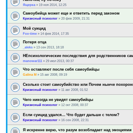
Ящерка
»
19 ноя 2014, 12:25
Самоубийца может еще и ответить перед законом
Кризисный психолог
»
20 фев 2009, 21:31
Мой суицид
Fox-time
»
14 фев 2014, 17:35
Потеря отца
_aleks
»
13 сен 2013, 18:18
НЕпсихологические последствия для родственников са
manowar111
»
29 июл 2013, 00:37
Что оставляют после себя самоубийцы
Galina M
»
15 авг 2008, 09:19
Сколько стоит самоубийство или Почем нынче похоро
Кризисный психолог
»
11 авг 2008, 01:52
Чего никогда не увидят самоубийцы
Кризисный психолог
»
12 окт 2008, 00:37
Если суицид удался... Что будет дальше с телом?
Кризисный психолог
»
16 сен 2008, 22:31
Я искренне верю, что разум возобладает над эмоциями