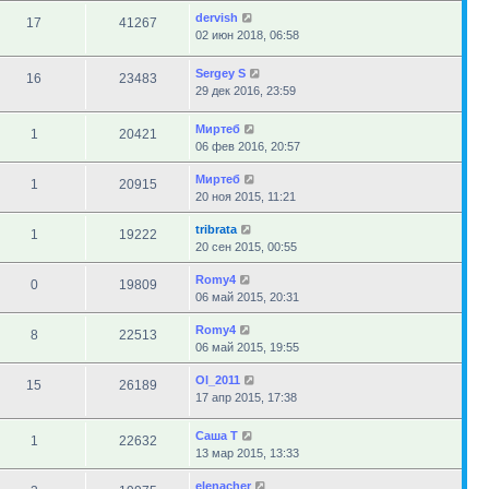
dervish
17
41267
02 июн 2018, 06:58
Sergey S
16
23483
29 дек 2016, 23:59
Миртеб
1
20421
06 фев 2016, 20:57
Миртеб
1
20915
20 ноя 2015, 11:21
tribrata
1
19222
20 сен 2015, 00:55
Romy4
0
19809
06 май 2015, 20:31
Romy4
8
22513
06 май 2015, 19:55
Ol_2011
15
26189
17 апр 2015, 17:38
Саша Т
1
22632
13 мар 2015, 13:33
elenacher