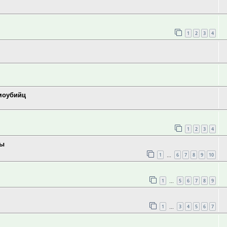
1
2
3
4
моубийц
1
2
3
4
ны
1
6
7
8
9
10
…
1
5
6
7
8
9
…
1
3
4
5
6
7
…