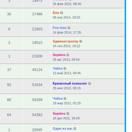
3
19975
26 фев 2015, 08:40
Ewe
30
37486
09 апр 2014, 19:53
Fox-time
0
21803
14 фев 2014, 17:35
Администратор
2
19015
14 сен 2013, 18:22
Sopiens
1
21606
29 авг 2013, 09:54
Чайка
37
45124
13 май 2013, 09:45
Кризисный психолог
92
51634
25 июл 2012, 09:15
Чайка
80
59289
18 мар 2012, 02:25
Sopiens
64
54383
18 дек 2011, 18:28
Один из нас
1
20095