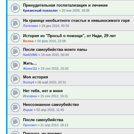
Принудительная госпитализация и лечение
Кризисный психолог
»
26 янв 2009, 18:08
На границе необьятного счастья и невыносимого горя
Лететиве
»
19 дек 2016, 00:30
История из "Просьб о помощи", от Нади, 29 лет
Волна
»
04 фев 2016, 22:08
После самоубийства моего папы
Nadi1985
»
19 ноя 2015, 00:44
Жить...
Живи111
»
19 сен 2015, 20:26
Моя история
Romy4
»
06 май 2015, 20:31
Нет тебя, нет и меня
Искорка
»
15 сен 2012, 16:11
Неосознанное самоубийство
Ицхак
»
02 апр 2015, 11:45
После самоубийства
Просвет
»
21 апр 2014, 18:13
Папочка, ну почему