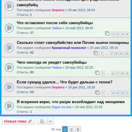
самоубийц
Последнее сообщение
Sopiens
«
29 авг 2013, 09:54
Ответы:
1
Что оставляют после себя самоубийцы
Последнее сообщение
Чайка
«
13 май 2013, 09:45
Ответы:
37
1
2
3
4
Сколько стоит самоубийство или Почем нынче похороны
Последнее сообщение
Кризисный психолог
«
25 июл 2012, 09:15
Ответы:
92
1
7
8
9
10
…
Чего никогда не увидят самоубийцы
Последнее сообщение
Чайка
«
18 мар 2012, 02:25
Ответы:
80
1
6
7
8
9
…
Если суицид удался... Что будет дальше с телом?
Последнее сообщение
Sopiens
«
18 дек 2011, 18:28
Ответы:
64
1
4
5
6
7
…
Я искренне верю, что разум возобладает над эмоциями
Последнее сообщение
Один из нас
«
10 ноя 2011, 22:43
Ответы:
1
Новая тема
1
2
След.
49 тем