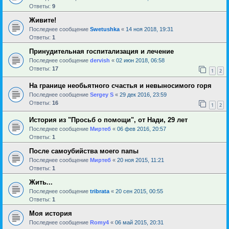
Ответы:
9
Живите!
Последнее сообщение
Swetushka
«
14 ноя 2018, 19:31
Ответы:
1
Принудительная госпитализация и лечение
Последнее сообщение
dervish
«
02 июн 2018, 06:58
Ответы:
17
1
2
На границе необьятного счастья и невыносимого горя
Последнее сообщение
Sergey S
«
29 дек 2016, 23:59
Ответы:
16
1
2
История из "Просьб о помощи", от Нади, 29 лет
Последнее сообщение
Миртеб
«
06 фев 2016, 20:57
Ответы:
1
После самоубийства моего папы
Последнее сообщение
Миртеб
«
20 ноя 2015, 11:21
Ответы:
1
Жить...
Последнее сообщение
tribrata
«
20 сен 2015, 00:55
Ответы:
1
Моя история
Последнее сообщение
Romy4
«
06 май 2015, 20:31