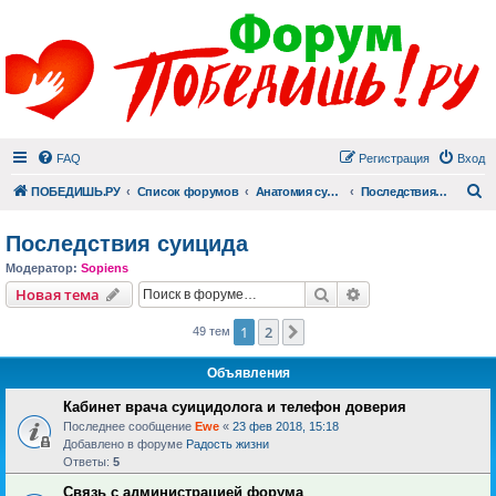
FAQ
Регистрация
Вход
П
ПОБЕДИШЬ.РУ
Список форумов
Анатомия суицида
Последствия суицида
Последствия суицида
Модератор:
Sopiens
Поиск
Расширенный пои
Новая тема
1
2
След.
49 тем
Объявления
Кабинет врача суицидолога и телефон доверия
Последнее сообщение
Ewe
«
23 фев 2018, 15:18
Добавлено в форуме
Радость жизни
Ответы:
5
Связь с администрацией форума