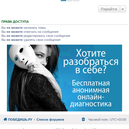
Перейти
ПРАВА ДОСТУПА
Вы
не можете
начинать темы
Вы
не можете
отвечать на сообщения
Вы
не можете
редактировать свои сообщения
Вы
не можете
удалять свои сообщения
ПОБЕДИШЬ.РУ
Список форумов
Часовой пояс:
UTC+03:00