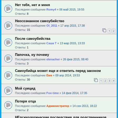
Нет тебя, нет и меня
Последнее сообщение
Romy4
«
06 май 2015, 19:55
Ответы:
8
Неосознанное самоубийство
Последнее сообщение
Ol_2011
«
17 апр 2015, 17:38
Ответы:
15
1
2
После самоубийства
Последнее сообщение
Саша Т
«
13 мар 2015, 13:33
Ответы:
1
Папочка, ну почему
Последнее сообщение
elenacher
«
26 фев 2015, 08:40
Ответы:
3
Самоубийца может еще и ответить перед законом
Последнее сообщение
Ewe
«
09 апр 2014, 19:53
Ответы:
30
1
2
3
4
Мой суицид
Последнее сообщение
Fox-time
«
14 фев 2014, 17:35
Потеря отца
Последнее сообщение
Администратор
«
14 сен 2013, 18:22
Ответы:
2
НЕпсихологические последствия для родственников