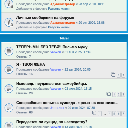
Последнее сообщение
Администратор
«
28 апр 2010, 10:11
Добавлено в форуме
Радость жизни
Личные сообщения на форуме
Последнее сообщение
Администратор
«
20 окт 2009, 15:08
Добавлено в форуме
Радость жизни
Темы
ТЕПЕРЬ МЫ БЕЗ ТЕБЯ!!!Письмо мужу.
Последнее сообщение
Varwen
«
31 янв 2025, 17:46
Ответы:
7
Я - ТВОЯ ЖЕНА
Последнее сообщение
Varwen
«
22 авг 2024, 20:05
Ответы:
16
1
2
Исповедь неудавшегося самоубийцы.
Последнее сообщение
Varwen
«
03 июл 2024, 15:15
Ответы:
28
1
2
3
Совершённая попытка суицида - ярлык на всю жизнь.
Последнее сообщение
Эннилик
«
29 июн 2024, 07:38
Ответы:
68
1
4
5
6
7
…
Передается ли суицид по наследству?
Последнее сообщение
Varwen
«
13 июн 2024, 15:18