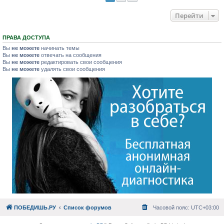
Перейти
ПРАВА ДОСТУПА
Вы
не можете
начинать темы
Вы
не можете
отвечать на сообщения
Вы
не можете
редактировать свои сообщения
Вы
не можете
удалять свои сообщения
ПОБЕДИШЬ.РУ
Список форумов
Часовой пояс:
UTC+03:00