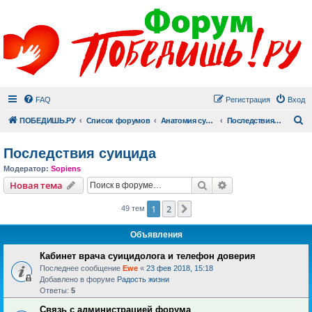
FAQ
Регистрация
Вход
П
ПОБЕДИШЬ.РУ
Список форумов
Анатомия суицида
Последствия суицида
Последствия суицида
Модератор:
Sopiens
Поиск
Расширенный пои
Новая тема
1
2
След.
49 тем
Объявления
Кабинет врача суицидолога и телефон доверия
Последнее сообщение
Ewe
«
23 фев 2018, 15:18
Добавлено в форуме
Радость жизни
Ответы:
5
Связь с администрацией форума