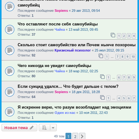
самоубийц
Последнее сообщение
Sopiens
«
29 авг 2013, 09:54
Ответы:
1
Что оставляют после себя самоубийцы
Последнее сообщение
Чайка
«
13 май 2013, 09:45
Ответы:
37
1
2
3
4
Сколько стоит самоубийство или Почем нынче похороны
Последнее сообщение
Кризисный психолог
«
25 июл 2012, 09:15
Ответы:
92
1
7
8
9
10
…
Чего никогда не увидят самоубийцы
Последнее сообщение
Чайка
«
18 мар 2012, 02:25
Ответы:
80
1
6
7
8
9
…
Если суицид удался... Что будет дальше с телом?
Последнее сообщение
Sopiens
«
18 дек 2011, 18:28
Ответы:
64
1
4
5
6
7
…
Я искренне верю, что разум возобладает над эмоциями
Последнее сообщение
Один из нас
«
10 ноя 2011, 22:43
Ответы:
1
Новая тема
1
2
След.
49 тем