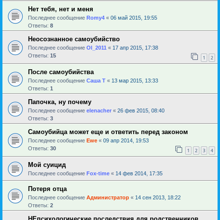
Нет тебя, нет и меня
Последнее сообщение
Romy4
«
06 май 2015, 19:55
Ответы:
8
Неосознанное самоубийство
Последнее сообщение
Ol_2011
«
17 апр 2015, 17:38
Ответы:
15
1
2
После самоубийства
Последнее сообщение
Саша Т
«
13 мар 2015, 13:33
Ответы:
1
Папочка, ну почему
Последнее сообщение
elenacher
«
26 фев 2015, 08:40
Ответы:
3
Самоубийца может еще и ответить перед законом
Последнее сообщение
Ewe
«
09 апр 2014, 19:53
Ответы:
30
1
2
3
4
Мой суицид
Последнее сообщение
Fox-time
«
14 фев 2014, 17:35
Потеря отца
Последнее сообщение
Администратор
«
14 сен 2013, 18:22
Ответы:
2
НЕпсихологические последствия для родственников