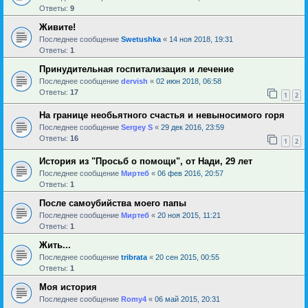
Ответы:
9
Живите!
Последнее сообщение
Swetushka
«
14 ноя 2018, 19:31
Ответы:
1
Принудительная госпитализация и лечение
Последнее сообщение
dervish
«
02 июн 2018, 06:58
Ответы:
17
1
2
На границе необьятного счастья и невыносимого горя
Последнее сообщение
Sergey S
«
29 дек 2016, 23:59
Ответы:
16
1
2
История из "Просьб о помощи", от Нади, 29 лет
Последнее сообщение
Миртеб
«
06 фев 2016, 20:57
Ответы:
1
После самоубийства моего папы
Последнее сообщение
Миртеб
«
20 ноя 2015, 11:21
Ответы:
1
Жить...
Последнее сообщение
tribrata
«
20 сен 2015, 00:55
Ответы:
1
Моя история
Последнее сообщение
Romy4
«
06 май 2015, 20:31