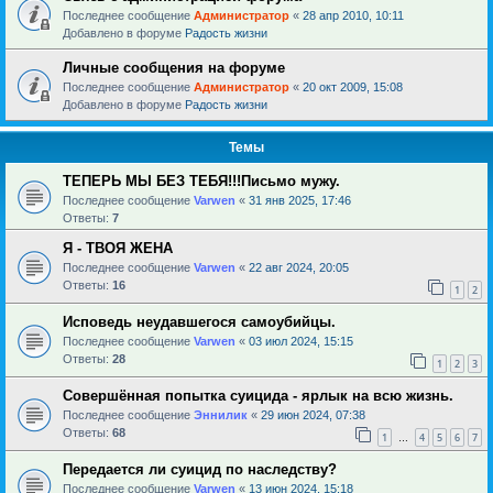
Последнее сообщение
Администратор
«
28 апр 2010, 10:11
Добавлено в форуме
Радость жизни
Личные сообщения на форуме
Последнее сообщение
Администратор
«
20 окт 2009, 15:08
Добавлено в форуме
Радость жизни
Темы
ТЕПЕРЬ МЫ БЕЗ ТЕБЯ!!!Письмо мужу.
Последнее сообщение
Varwen
«
31 янв 2025, 17:46
Ответы:
7
Я - ТВОЯ ЖЕНА
Последнее сообщение
Varwen
«
22 авг 2024, 20:05
Ответы:
16
1
2
Исповедь неудавшегося самоубийцы.
Последнее сообщение
Varwen
«
03 июл 2024, 15:15
Ответы:
28
1
2
3
Совершённая попытка суицида - ярлык на всю жизнь.
Последнее сообщение
Эннилик
«
29 июн 2024, 07:38
Ответы:
68
1
4
5
6
7
…
Передается ли суицид по наследству?
Последнее сообщение
Varwen
«
13 июн 2024, 15:18