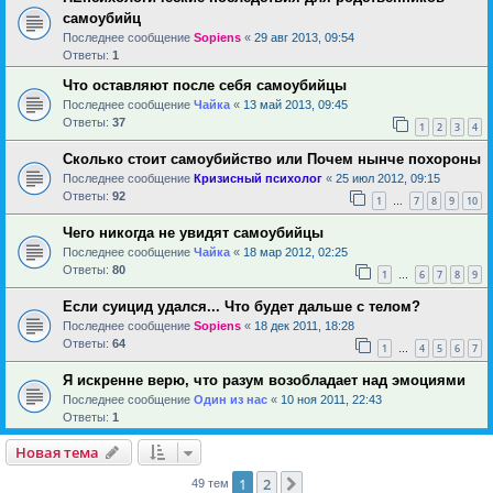
самоубийц
Последнее сообщение
Sopiens
«
29 авг 2013, 09:54
Ответы:
1
Что оставляют после себя самоубийцы
Последнее сообщение
Чайка
«
13 май 2013, 09:45
Ответы:
37
1
2
3
4
Сколько стоит самоубийство или Почем нынче похороны
Последнее сообщение
Кризисный психолог
«
25 июл 2012, 09:15
Ответы:
92
1
7
8
9
10
…
Чего никогда не увидят самоубийцы
Последнее сообщение
Чайка
«
18 мар 2012, 02:25
Ответы:
80
1
6
7
8
9
…
Если суицид удался... Что будет дальше с телом?
Последнее сообщение
Sopiens
«
18 дек 2011, 18:28
Ответы:
64
1
4
5
6
7
…
Я искренне верю, что разум возобладает над эмоциями
Последнее сообщение
Один из нас
«
10 ноя 2011, 22:43
Ответы:
1
Новая тема
1
2
След.
49 тем