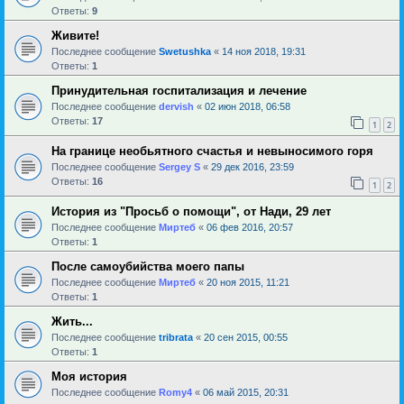
Ответы:
9
Живите!
Последнее сообщение
Swetushka
«
14 ноя 2018, 19:31
Ответы:
1
Принудительная госпитализация и лечение
Последнее сообщение
dervish
«
02 июн 2018, 06:58
Ответы:
17
1
2
На границе необьятного счастья и невыносимого горя
Последнее сообщение
Sergey S
«
29 дек 2016, 23:59
Ответы:
16
1
2
История из "Просьб о помощи", от Нади, 29 лет
Последнее сообщение
Миртеб
«
06 фев 2016, 20:57
Ответы:
1
После самоубийства моего папы
Последнее сообщение
Миртеб
«
20 ноя 2015, 11:21
Ответы:
1
Жить...
Последнее сообщение
tribrata
«
20 сен 2015, 00:55
Ответы:
1
Моя история
Последнее сообщение
Romy4
«
06 май 2015, 20:31