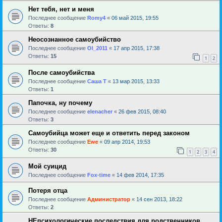
Нет тебя, нет и меня
Последнее сообщение
Romy4
«
06 май 2015, 19:55
Ответы:
8
Неосознанное самоубийство
Последнее сообщение
Ol_2011
«
17 апр 2015, 17:38
Ответы:
15
1
2
После самоубийства
Последнее сообщение
Саша Т
«
13 мар 2015, 13:33
Ответы:
1
Папочка, ну почему
Последнее сообщение
elenacher
«
26 фев 2015, 08:40
Ответы:
3
Самоубийца может еще и ответить перед законом
Последнее сообщение
Ewe
«
09 апр 2014, 19:53
Ответы:
30
1
2
3
4
Мой суицид
Последнее сообщение
Fox-time
«
14 фев 2014, 17:35
Потеря отца
Последнее сообщение
Администратор
«
14 сен 2013, 18:22
Ответы:
2
НЕпсихологические последствия для родственников