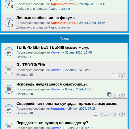
Последнее сообщение
Администратор
«
28 апр 2010, 10:11
Добавлено в форуме
Радость жизни
Личные сообщения на форуме
Последнее сообщение
Администратор
«
20 окт 2009, 15:08
Добавлено в форуме
Радость жизни
Темы
ТЕПЕРЬ МЫ БЕЗ ТЕБЯ!!!Письмо мужу.
Последнее сообщение
Varwen
«
31 янв 2025, 17:46
Ответы:
7
Я - ТВОЯ ЖЕНА
Последнее сообщение
Varwen
«
22 авг 2024, 20:05
Ответы:
16
1
2
Исповедь неудавшегося самоубийцы.
Последнее сообщение
Varwen
«
03 июл 2024, 15:15
Ответы:
28
1
2
3
Совершённая попытка суицида - ярлык на всю жизнь.
Последнее сообщение
Эннилик
«
29 июн 2024, 07:38
Ответы:
68
1
4
5
6
7
…
Передается ли суицид по наследству?
Последнее сообщение
Varwen
«
13 июн 2024, 15:18