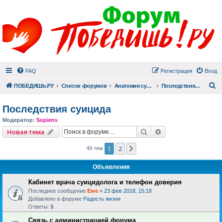
FAQ
Регистрация
Вход
П
ПОБЕДИШЬ.РУ
Список форумов
Анатомия суицида
Последствия суицида
Последствия суицида
Модератор:
Sopiens
Поиск
Расширенный пои
Новая тема
1
2
След.
49 тем
Объявления
Кабинет врача суицидолога и телефон доверия
Последнее сообщение
Ewe
«
23 фев 2018, 15:18
Добавлено в форуме
Радость жизни
Ответы:
5
Связь с администрацией форума