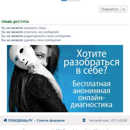
Перейти
ПРАВА ДОСТУПА
Вы
не можете
начинать темы
Вы
не можете
отвечать на сообщения
Вы
не можете
редактировать свои сообщения
Вы
не можете
удалять свои сообщения
ПОБЕДИШЬ.РУ
Список форумов
Часовой пояс:
UTC+03:00