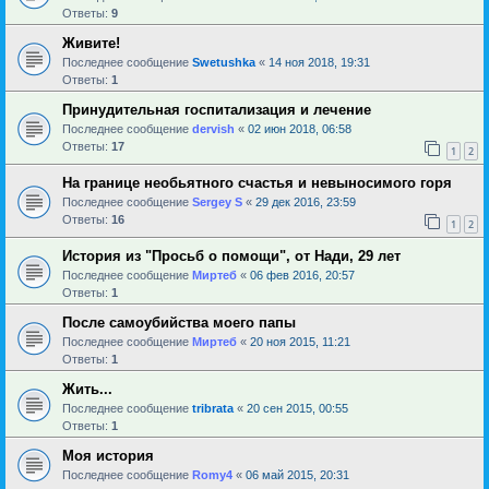
Ответы:
9
Живите!
Последнее сообщение
Swetushka
«
14 ноя 2018, 19:31
Ответы:
1
Принудительная госпитализация и лечение
Последнее сообщение
dervish
«
02 июн 2018, 06:58
Ответы:
17
1
2
На границе необьятного счастья и невыносимого горя
Последнее сообщение
Sergey S
«
29 дек 2016, 23:59
Ответы:
16
1
2
История из "Просьб о помощи", от Нади, 29 лет
Последнее сообщение
Миртеб
«
06 фев 2016, 20:57
Ответы:
1
После самоубийства моего папы
Последнее сообщение
Миртеб
«
20 ноя 2015, 11:21
Ответы:
1
Жить...
Последнее сообщение
tribrata
«
20 сен 2015, 00:55
Ответы:
1
Моя история
Последнее сообщение
Romy4
«
06 май 2015, 20:31