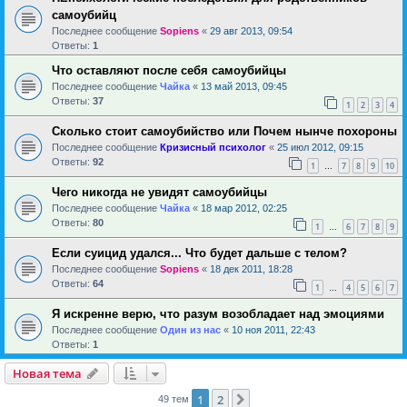
самоубийц
Последнее сообщение
Sopiens
«
29 авг 2013, 09:54
Ответы:
1
Что оставляют после себя самоубийцы
Последнее сообщение
Чайка
«
13 май 2013, 09:45
Ответы:
37
1
2
3
4
Сколько стоит самоубийство или Почем нынче похороны
Последнее сообщение
Кризисный психолог
«
25 июл 2012, 09:15
Ответы:
92
1
7
8
9
10
…
Чего никогда не увидят самоубийцы
Последнее сообщение
Чайка
«
18 мар 2012, 02:25
Ответы:
80
1
6
7
8
9
…
Если суицид удался... Что будет дальше с телом?
Последнее сообщение
Sopiens
«
18 дек 2011, 18:28
Ответы:
64
1
4
5
6
7
…
Я искренне верю, что разум возобладает над эмоциями
Последнее сообщение
Один из нас
«
10 ноя 2011, 22:43
Ответы:
1
Новая тема
1
2
След.
49 тем