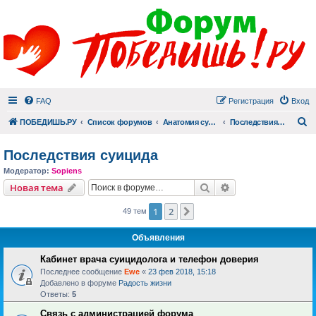
FAQ
Регистрация
Вход
П
ПОБЕДИШЬ.РУ
Список форумов
Анатомия суицида
Последствия суицида
Последствия суицида
Модератор:
Sopiens
Поиск
Расширенный пои
Новая тема
1
2
След.
49 тем
Объявления
Кабинет врача суицидолога и телефон доверия
Последнее сообщение
Ewe
«
23 фев 2018, 15:18
Добавлено в форуме
Радость жизни
Ответы:
5
Связь с администрацией форума