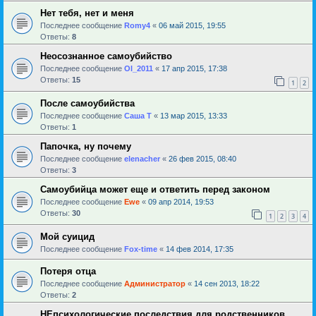
Нет тебя, нет и меня
Последнее сообщение
Romy4
«
06 май 2015, 19:55
Ответы:
8
Неосознанное самоубийство
Последнее сообщение
Ol_2011
«
17 апр 2015, 17:38
Ответы:
15
1
2
После самоубийства
Последнее сообщение
Саша Т
«
13 мар 2015, 13:33
Ответы:
1
Папочка, ну почему
Последнее сообщение
elenacher
«
26 фев 2015, 08:40
Ответы:
3
Самоубийца может еще и ответить перед законом
Последнее сообщение
Ewe
«
09 апр 2014, 19:53
Ответы:
30
1
2
3
4
Мой суицид
Последнее сообщение
Fox-time
«
14 фев 2014, 17:35
Потеря отца
Последнее сообщение
Администратор
«
14 сен 2013, 18:22
Ответы:
2
НЕпсихологические последствия для родственников