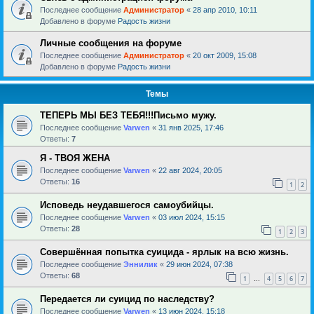
Последнее сообщение
Администратор
«
28 апр 2010, 10:11
Добавлено в форуме
Радость жизни
Личные сообщения на форуме
Последнее сообщение
Администратор
«
20 окт 2009, 15:08
Добавлено в форуме
Радость жизни
Темы
ТЕПЕРЬ МЫ БЕЗ ТЕБЯ!!!Письмо мужу.
Последнее сообщение
Varwen
«
31 янв 2025, 17:46
Ответы:
7
Я - ТВОЯ ЖЕНА
Последнее сообщение
Varwen
«
22 авг 2024, 20:05
Ответы:
16
1
2
Исповедь неудавшегося самоубийцы.
Последнее сообщение
Varwen
«
03 июл 2024, 15:15
Ответы:
28
1
2
3
Совершённая попытка суицида - ярлык на всю жизнь.
Последнее сообщение
Эннилик
«
29 июн 2024, 07:38
Ответы:
68
1
4
5
6
7
…
Передается ли суицид по наследству?
Последнее сообщение
Varwen
«
13 июн 2024, 15:18