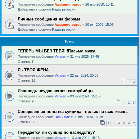
Последнее сообщение
Администратор
«
28 апр 2010, 10:11
Добавлено в форуме
Радость жизни
Личные сообщения на форуме
Последнее сообщение
Администратор
«
20 окт 2009, 15:08
Добавлено в форуме
Радость жизни
Темы
ТЕПЕРЬ МЫ БЕЗ ТЕБЯ!!!Письмо мужу.
Последнее сообщение
Varwen
«
31 янв 2025, 17:46
Ответы:
7
Я - ТВОЯ ЖЕНА
Последнее сообщение
Varwen
«
22 авг 2024, 20:05
Ответы:
16
1
2
Исповедь неудавшегося самоубийцы.
Последнее сообщение
Varwen
«
03 июл 2024, 15:15
Ответы:
28
1
2
3
Совершённая попытка суицида - ярлык на всю жизнь.
Последнее сообщение
Эннилик
«
29 июн 2024, 07:38
Ответы:
68
1
4
5
6
7
…
Передается ли суицид по наследству?
Последнее сообщение
Varwen
«
13 июн 2024, 15:18