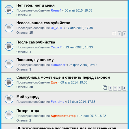
Нет тебя, нет и меня
Последнее сообщение
Romy4
«
06 май 2015, 19:55
Ответы:
8
Неосознанное самоубийство
Последнее сообщение
Ol_2011
«
17 апр 2015, 17:38
Ответы:
15
1
2
После самоубийства
Последнее сообщение
Саша Т
«
13 мар 2015, 13:33
Ответы:
1
Папочка, ну почему
Последнее сообщение
elenacher
«
26 фев 2015, 08:40
Ответы:
3
Самоубийца может еще и ответить перед законом
Последнее сообщение
Ewe
«
09 апр 2014, 19:53
Ответы:
30
1
2
3
4
Мой суицид
Последнее сообщение
Fox-time
«
14 фев 2014, 17:35
Потеря отца
Последнее сообщение
Администратор
«
14 сен 2013, 18:22
Ответы:
2
НЕпсихологические последствия для родственников