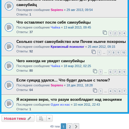
самоубийц
Последнее сообщение
Sopiens
«
29 авг 2013, 09:54
Ответы:
1
Что оставляют после себя самоубийцы
Последнее сообщение
Чайка
«
13 май 2013, 09:45
Ответы:
37
1
2
3
4
Сколько стоит самоубийство или Почем нынче похороны
Последнее сообщение
Кризисный психолог
«
25 июл 2012, 09:15
Ответы:
92
1
7
8
9
10
…
Чего никогда не увидят самоубийцы
Последнее сообщение
Чайка
«
18 мар 2012, 02:25
Ответы:
80
1
6
7
8
9
…
Если суицид удался... Что будет дальше с телом?
Последнее сообщение
Sopiens
«
18 дек 2011, 18:28
Ответы:
64
1
4
5
6
7
…
Я искренне верю, что разум возобладает над эмоциями
Последнее сообщение
Один из нас
«
10 ноя 2011, 22:43
Ответы:
1
Новая тема
1
2
След.
49 тем