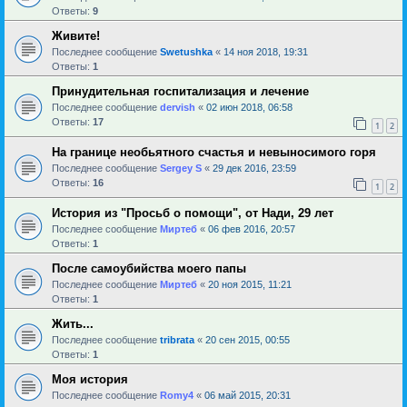
Ответы:
9
Живите!
Последнее сообщение
Swetushka
«
14 ноя 2018, 19:31
Ответы:
1
Принудительная госпитализация и лечение
Последнее сообщение
dervish
«
02 июн 2018, 06:58
Ответы:
17
1
2
На границе необьятного счастья и невыносимого горя
Последнее сообщение
Sergey S
«
29 дек 2016, 23:59
Ответы:
16
1
2
История из "Просьб о помощи", от Нади, 29 лет
Последнее сообщение
Миртеб
«
06 фев 2016, 20:57
Ответы:
1
После самоубийства моего папы
Последнее сообщение
Миртеб
«
20 ноя 2015, 11:21
Ответы:
1
Жить...
Последнее сообщение
tribrata
«
20 сен 2015, 00:55
Ответы:
1
Моя история
Последнее сообщение
Romy4
«
06 май 2015, 20:31