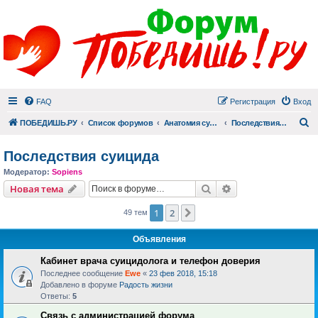
FAQ
Регистрация
Вход
П
ПОБЕДИШЬ.РУ
Список форумов
Анатомия суицида
Последствия суицида
Последствия суицида
Модератор:
Sopiens
Поиск
Расширенный пои
Новая тема
1
2
След.
49 тем
Объявления
Кабинет врача суицидолога и телефон доверия
Последнее сообщение
Ewe
«
23 фев 2018, 15:18
Добавлено в форуме
Радость жизни
Ответы:
5
Связь с администрацией форума