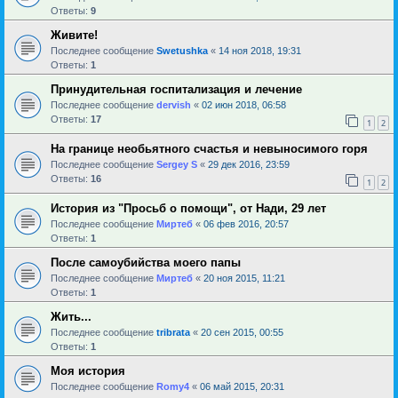
Ответы:
9
Живите!
Последнее сообщение
Swetushka
«
14 ноя 2018, 19:31
Ответы:
1
Принудительная госпитализация и лечение
Последнее сообщение
dervish
«
02 июн 2018, 06:58
Ответы:
17
1
2
На границе необьятного счастья и невыносимого горя
Последнее сообщение
Sergey S
«
29 дек 2016, 23:59
Ответы:
16
1
2
История из "Просьб о помощи", от Нади, 29 лет
Последнее сообщение
Миртеб
«
06 фев 2016, 20:57
Ответы:
1
После самоубийства моего папы
Последнее сообщение
Миртеб
«
20 ноя 2015, 11:21
Ответы:
1
Жить...
Последнее сообщение
tribrata
«
20 сен 2015, 00:55
Ответы:
1
Моя история
Последнее сообщение
Romy4
«
06 май 2015, 20:31