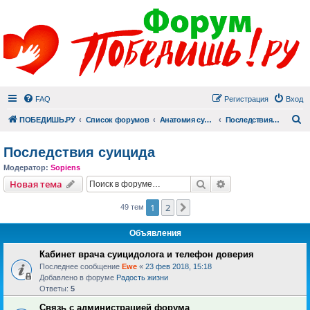
FAQ
Регистрация
Вход
П
ПОБЕДИШЬ.РУ
Список форумов
Анатомия суицида
Последствия суицида
Последствия суицида
Модератор:
Sopiens
Поиск
Расширенный пои
Новая тема
1
2
След.
49 тем
Объявления
Кабинет врача суицидолога и телефон доверия
Последнее сообщение
Ewe
«
23 фев 2018, 15:18
Добавлено в форуме
Радость жизни
Ответы:
5
Связь с администрацией форума