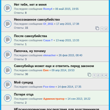
Нет тебя, нет и меня
Последнее сообщение
Romy4
«
06 май 2015, 19:55
Ответы:
8
Неосознанное самоубийство
Последнее сообщение
Ol_2011
«
17 апр 2015, 17:38
Ответы:
15
1
2
После самоубийства
Последнее сообщение
Саша Т
«
13 мар 2015, 13:33
Ответы:
1
Папочка, ну почему
Последнее сообщение
elenacher
«
26 фев 2015, 08:40
Ответы:
3
Самоубийца может еще и ответить перед законом
Последнее сообщение
Ewe
«
09 апр 2014, 19:53
Ответы:
30
1
2
3
4
Мой суицид
Последнее сообщение
Fox-time
«
14 фев 2014, 17:35
Потеря отца
Последнее сообщение
Администратор
«
14 сен 2013, 18:22
Ответы:
2
НЕпсихологические последствия для родственников