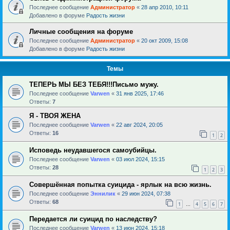
Последнее сообщение
Администратор
«
28 апр 2010, 10:11
Добавлено в форуме
Радость жизни
Личные сообщения на форуме
Последнее сообщение
Администратор
«
20 окт 2009, 15:08
Добавлено в форуме
Радость жизни
Темы
ТЕПЕРЬ МЫ БЕЗ ТЕБЯ!!!Письмо мужу.
Последнее сообщение
Varwen
«
31 янв 2025, 17:46
Ответы:
7
Я - ТВОЯ ЖЕНА
Последнее сообщение
Varwen
«
22 авг 2024, 20:05
Ответы:
16
1
2
Исповедь неудавшегося самоубийцы.
Последнее сообщение
Varwen
«
03 июл 2024, 15:15
Ответы:
28
1
2
3
Совершённая попытка суицида - ярлык на всю жизнь.
Последнее сообщение
Эннилик
«
29 июн 2024, 07:38
Ответы:
68
1
4
5
6
7
…
Передается ли суицид по наследству?
Последнее сообщение
Varwen
«
13 июн 2024, 15:18