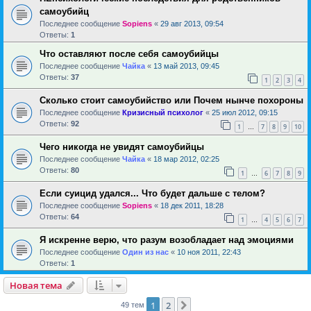
самоубийц
Последнее сообщение
Sopiens
«
29 авг 2013, 09:54
Ответы:
1
Что оставляют после себя самоубийцы
Последнее сообщение
Чайка
«
13 май 2013, 09:45
Ответы:
37
1
2
3
4
Сколько стоит самоубийство или Почем нынче похороны
Последнее сообщение
Кризисный психолог
«
25 июл 2012, 09:15
Ответы:
92
1
7
8
9
10
…
Чего никогда не увидят самоубийцы
Последнее сообщение
Чайка
«
18 мар 2012, 02:25
Ответы:
80
1
6
7
8
9
…
Если суицид удался... Что будет дальше с телом?
Последнее сообщение
Sopiens
«
18 дек 2011, 18:28
Ответы:
64
1
4
5
6
7
…
Я искренне верю, что разум возобладает над эмоциями
Последнее сообщение
Один из нас
«
10 ноя 2011, 22:43
Ответы:
1
Новая тема
1
2
След.
49 тем