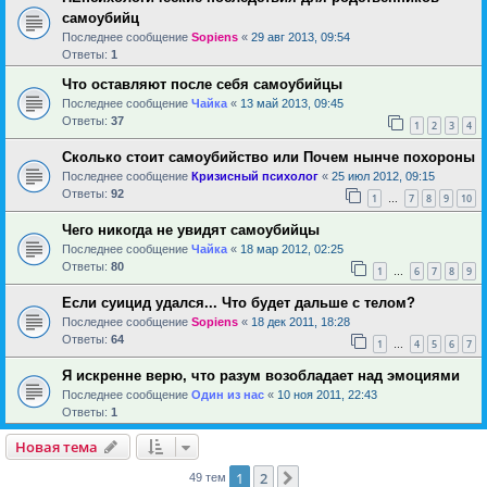
самоубийц
Последнее сообщение
Sopiens
«
29 авг 2013, 09:54
Ответы:
1
Что оставляют после себя самоубийцы
Последнее сообщение
Чайка
«
13 май 2013, 09:45
Ответы:
37
1
2
3
4
Сколько стоит самоубийство или Почем нынче похороны
Последнее сообщение
Кризисный психолог
«
25 июл 2012, 09:15
Ответы:
92
1
7
8
9
10
…
Чего никогда не увидят самоубийцы
Последнее сообщение
Чайка
«
18 мар 2012, 02:25
Ответы:
80
1
6
7
8
9
…
Если суицид удался... Что будет дальше с телом?
Последнее сообщение
Sopiens
«
18 дек 2011, 18:28
Ответы:
64
1
4
5
6
7
…
Я искренне верю, что разум возобладает над эмоциями
Последнее сообщение
Один из нас
«
10 ноя 2011, 22:43
Ответы:
1
Новая тема
1
2
След.
49 тем