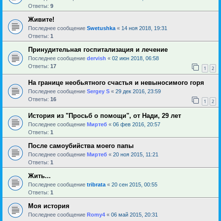
Ответы:
9
Живите!
Последнее сообщение
Swetushka
«
14 ноя 2018, 19:31
Ответы:
1
Принудительная госпитализация и лечение
Последнее сообщение
dervish
«
02 июн 2018, 06:58
Ответы:
17
1
2
На границе необьятного счастья и невыносимого горя
Последнее сообщение
Sergey S
«
29 дек 2016, 23:59
Ответы:
16
1
2
История из "Просьб о помощи", от Нади, 29 лет
Последнее сообщение
Миртеб
«
06 фев 2016, 20:57
Ответы:
1
После самоубийства моего папы
Последнее сообщение
Миртеб
«
20 ноя 2015, 11:21
Ответы:
1
Жить...
Последнее сообщение
tribrata
«
20 сен 2015, 00:55
Ответы:
1
Моя история
Последнее сообщение
Romy4
«
06 май 2015, 20:31