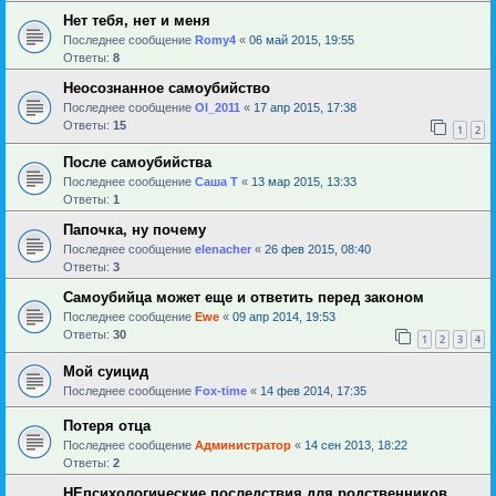
Нет тебя, нет и меня
Последнее сообщение
Romy4
«
06 май 2015, 19:55
Ответы:
8
Неосознанное самоубийство
Последнее сообщение
Ol_2011
«
17 апр 2015, 17:38
Ответы:
15
1
2
После самоубийства
Последнее сообщение
Саша Т
«
13 мар 2015, 13:33
Ответы:
1
Папочка, ну почему
Последнее сообщение
elenacher
«
26 фев 2015, 08:40
Ответы:
3
Самоубийца может еще и ответить перед законом
Последнее сообщение
Ewe
«
09 апр 2014, 19:53
Ответы:
30
1
2
3
4
Мой суицид
Последнее сообщение
Fox-time
«
14 фев 2014, 17:35
Потеря отца
Последнее сообщение
Администратор
«
14 сен 2013, 18:22
Ответы:
2
НЕпсихологические последствия для родственников