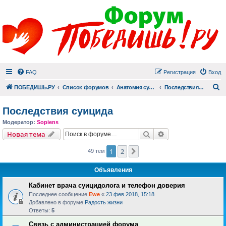
FAQ
Регистрация
Вход
П
ПОБЕДИШЬ.РУ
Список форумов
Анатомия суицида
Последствия суицида
Последствия суицида
Модератор:
Sopiens
Поиск
Расширенный пои
Новая тема
1
2
След.
49 тем
Объявления
Кабинет врача суицидолога и телефон доверия
Последнее сообщение
Ewe
«
23 фев 2018, 15:18
Добавлено в форуме
Радость жизни
Ответы:
5
Связь с администрацией форума