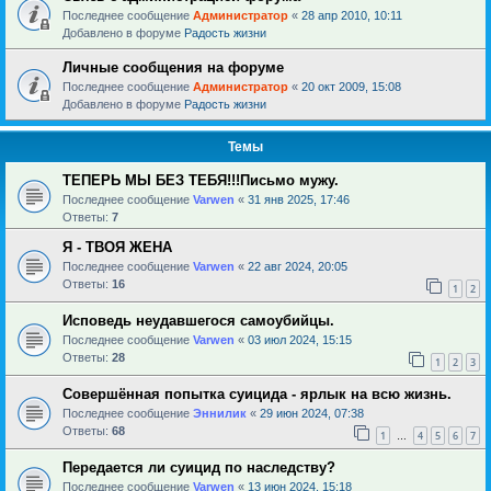
Последнее сообщение
Администратор
«
28 апр 2010, 10:11
Добавлено в форуме
Радость жизни
Личные сообщения на форуме
Последнее сообщение
Администратор
«
20 окт 2009, 15:08
Добавлено в форуме
Радость жизни
Темы
ТЕПЕРЬ МЫ БЕЗ ТЕБЯ!!!Письмо мужу.
Последнее сообщение
Varwen
«
31 янв 2025, 17:46
Ответы:
7
Я - ТВОЯ ЖЕНА
Последнее сообщение
Varwen
«
22 авг 2024, 20:05
Ответы:
16
1
2
Исповедь неудавшегося самоубийцы.
Последнее сообщение
Varwen
«
03 июл 2024, 15:15
Ответы:
28
1
2
3
Совершённая попытка суицида - ярлык на всю жизнь.
Последнее сообщение
Эннилик
«
29 июн 2024, 07:38
Ответы:
68
1
4
5
6
7
…
Передается ли суицид по наследству?
Последнее сообщение
Varwen
«
13 июн 2024, 15:18