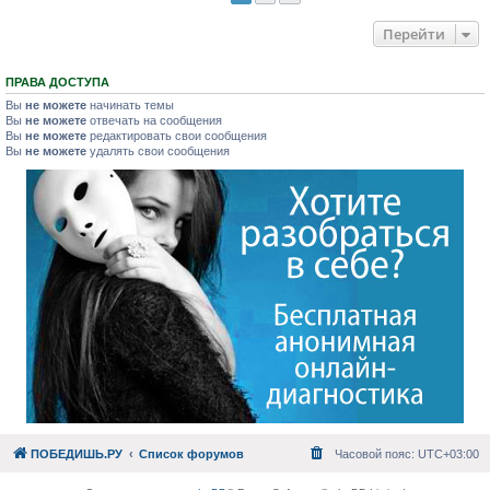
Перейти
ПРАВА ДОСТУПА
Вы
не можете
начинать темы
Вы
не можете
отвечать на сообщения
Вы
не можете
редактировать свои сообщения
Вы
не можете
удалять свои сообщения
ПОБЕДИШЬ.РУ
Список форумов
Часовой пояс:
UTC+03:00