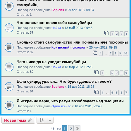
самоубийц
Последнее сообщение
Sopiens
«
29 авг 2013, 09:54
Ответы:
1
Что оставляют после себя самоубийцы
Последнее сообщение
Чайка
«
13 май 2013, 09:45
Ответы:
37
1
2
3
4
Сколько стоит самоубийство или Почем нынче похороны
Последнее сообщение
Кризисный психолог
«
25 июл 2012, 09:15
Ответы:
92
1
7
8
9
10
…
Чего никогда не увидят самоубийцы
Последнее сообщение
Чайка
«
18 мар 2012, 02:25
Ответы:
80
1
6
7
8
9
…
Если суицид удался... Что будет дальше с телом?
Последнее сообщение
Sopiens
«
18 дек 2011, 18:28
Ответы:
64
1
4
5
6
7
…
Я искренне верю, что разум возобладает над эмоциями
Последнее сообщение
Один из нас
«
10 ноя 2011, 22:43
Ответы:
1
Новая тема
1
2
След.
49 тем