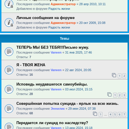
Последнее сообщение
Администратор
«
28 апр 2010, 10:11
Добавлено в форуме
Радость жизни
Личные сообщения на форуме
Последнее сообщение
Администратор
«
20 окт 2009, 15:08
Добавлено в форуме
Радость жизни
Темы
ТЕПЕРЬ МЫ БЕЗ ТЕБЯ!!!Письмо мужу.
Последнее сообщение
Varwen
«
31 янв 2025, 17:46
Ответы:
7
Я - ТВОЯ ЖЕНА
Последнее сообщение
Varwen
«
22 авг 2024, 20:05
Ответы:
16
1
2
Исповедь неудавшегося самоубийцы.
Последнее сообщение
Varwen
«
03 июл 2024, 15:15
Ответы:
28
1
2
3
Совершённая попытка суицида - ярлык на всю жизнь.
Последнее сообщение
Эннилик
«
29 июн 2024, 07:38
Ответы:
68
1
4
5
6
7
…
Передается ли суицид по наследству?
Последнее сообщение
Varwen
«
13 июн 2024, 15:18