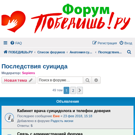
FAQ
Регистрация
Вход
П
ПОБЕДИШЬ.РУ
Список форумов
Анатомия суицида
Последствия суицида
Последствия суицида
Модератор:
Sopiens
Поиск
Расширенный пои
Новая тема
1
2
След.
49 тем
Объявления
Кабинет врача суицидолога и телефон доверия
Последнее сообщение
Ewe
«
23 фев 2018, 15:18
Добавлено в форуме
Радость жизни
Ответы:
5
Связь с администрацией форума