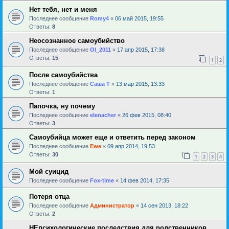
Нет тебя, нет и меня
Последнее сообщение
Romy4
«
06 май 2015, 19:55
Ответы:
8
Неосознанное самоубийство
Последнее сообщение
Ol_2011
«
17 апр 2015, 17:38
Ответы:
15
1
2
После самоубийства
Последнее сообщение
Саша Т
«
13 мар 2015, 13:33
Ответы:
1
Папочка, ну почему
Последнее сообщение
elenacher
«
26 фев 2015, 08:40
Ответы:
3
Самоубийца может еще и ответить перед законом
Последнее сообщение
Ewe
«
09 апр 2014, 19:53
Ответы:
30
1
2
3
4
Мой суицид
Последнее сообщение
Fox-time
«
14 фев 2014, 17:35
Потеря отца
Последнее сообщение
Администратор
«
14 сен 2013, 18:22
Ответы:
2
НЕпсихологические последствия для родственников