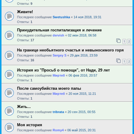
Ответы:
9
Живите!
Последнее сообщение
Swetushka
«
14 ноя 2018, 19:31
Ответы:
1
Принудительная госпитализация и лечение
Последнее сообщение
dervish
«
02 июн 2018, 06:58
Ответы:
17
1
2
На границе необьятного счастья и невыносимого горя
Последнее сообщение
Sergey S
«
29 дек 2016, 23:59
Ответы:
16
1
2
История из "Просьб о помощи", от Нади, 29 лет
Последнее сообщение
Миртеб
«
06 фев 2016, 20:57
Ответы:
1
После самоубийства моего папы
Последнее сообщение
Миртеб
«
20 ноя 2015, 11:21
Ответы:
1
Жить...
Последнее сообщение
tribrata
«
20 сен 2015, 00:55
Ответы:
1
Моя история
Последнее сообщение
Romy4
«
06 май 2015, 20:31