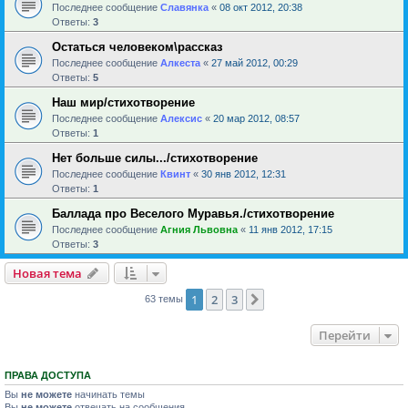
Последнее сообщение
Славянка
«
08 окт 2012, 20:38
Ответы:
3
Остаться человеком\рассказ
Последнее сообщение
Алкеста
«
27 май 2012, 00:29
Ответы:
5
Наш мир/стихотворение
Последнее сообщение
Алексис
«
20 мар 2012, 08:57
Ответы:
1
Нет больше силы.../стихотворение
Последнее сообщение
Квинт
«
30 янв 2012, 12:31
Ответы:
1
Баллада про Веселого Муравья./стихотворение
Последнее сообщение
Агния Львовна
«
11 янв 2012, 17:15
Ответы:
3
Новая тема
1
2
3
След.
63 темы
Перейти
ПРАВА ДОСТУПА
Вы
не можете
начинать темы
Вы
не можете
отвечать на сообщения