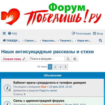
FAQ
Регистрация
Вход
П
ПОБЕДИШЬ.РУ
Список форумов
Наша жизнь (не всё же о суициде!)
Творчество
Наши антисуицидные рассказы и стихи
Наши антисуицидные рассказы и стихи
Поиск
Расширенный пои
Новая тема
1
2
3
След.
63 темы
Объявления
Кабинет врача суицидолога и телефон доверия
Последнее сообщение
Ewe
«
23 фев 2018, 15:18
Добавлено в форуме
Радость жизни
Ответы:
5
Связь с администрацией форума
Последнее сообщение
Администратор
«
28 апр 2010, 10:11