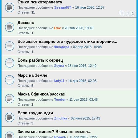
Стихи психотерапевта
Последнее сообщение
Звезда874
«
16 июн 2020, 12:57
Ответы:
11
1
2
Диккенс
Последнее сообщение
Ewe
«
28 янв 2020, 19:18
Ответы:
1
Все знают наверно это чудесное стихотворение...
Последнее сообщение
Феодора
«
02 апр 2018, 16:08
Ответы:
1
Боль разбитых сердец
Последнее сообщение
Zeyna
«
18 янв 2016, 12:40
Марс на Земле
Последнее сообщение
lady11
«
16 дек 2015, 02:03
Ответы:
5
Маска Сфинкса/рассказ
Последнее сообщение
Teodor
«
11 сен 2015, 03:48
Ответы:
1
Если трудно идти
Последнее сообщение
Znichka
«
02 июл 2015, 17:43
Ответы:
3
Зачем мы живем? В чем же смысл...
Последнее сообщение
Romy4
«
11 апр 2015, 23:27