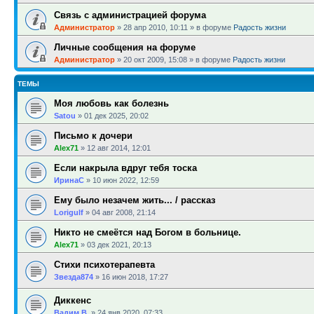
Связь с администрацией форума
Администратор
»
28 апр 2010, 10:11
» в форуме
Радость жизни
Личные сообщения на форуме
Администратор
»
20 окт 2009, 15:08
» в форуме
Радость жизни
ТЕМЫ
Моя любовь как болезнь
Satou
»
01 дек 2025, 20:02
Письмо к дочери
Alex71
»
12 авг 2014, 12:01
Если накрыла вдруг тебя тоска
ИринаC
»
10 июн 2022, 12:59
Ему было незачем жить... / рассказ
Lorigulf
»
04 авг 2008, 21:14
Никто не смеётся над Богом в больнице.
Alex71
»
03 дек 2021, 20:13
Стихи психотерапевта
Звезда874
»
16 июн 2018, 17:27
Диккенс
Вадим В.
»
24 янв 2020, 07:33