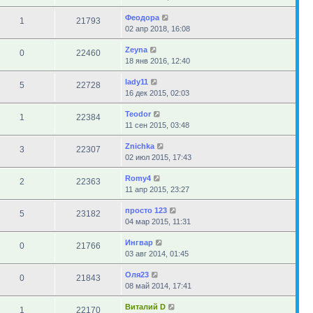
Феодора
1
21793
02 апр 2018, 16:08
Zeyna
0
22460
18 янв 2016, 12:40
lady11
5
22728
16 дек 2015, 02:03
Teodor
1
22384
11 сен 2015, 03:48
Znichka
3
22307
02 июл 2015, 17:43
Romy4
2
22363
11 апр 2015, 23:27
просто 123
5
23182
04 мар 2015, 11:31
Ингвар
0
21766
03 авг 2014, 01:45
Оля23
0
21843
08 май 2014, 17:41
Виталий D
1
22170