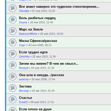
Все знают наверно это чудесное стихотворение...
Olusikk
»
07 янв 2018, 13:25
Боль разбитых сердец
Zeyna
»
18 янв 2016, 12:40
Марс на Земле
DawsonWhite
»
26 апр 2014, 19:00
Маска Сфинкса/рассказ
Сарт
»
03 ноя 2009, 00:21
Если трудно идти
Znichka
»
02 июл 2015, 11:36
Зачем мы живем? В чем же смысл...
Romy4
»
04 апр 2015, 21:34
Она шла в никуда.../рассказ
алиска
»
30 июл 2008, 17:04
Застава
Ингвар
»
03 авг 2014, 01:45
Счастье
Оля23
»
08 май 2014, 17:41
Если плохо на душе