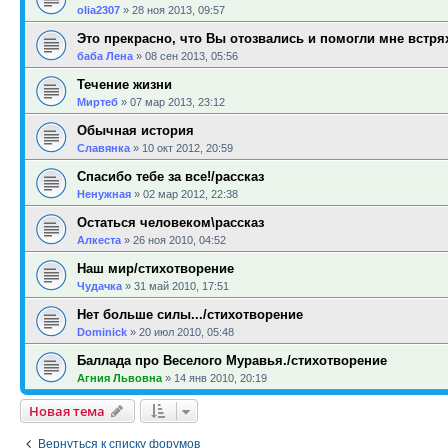
olia2307
»
28 ноя 2013, 09:57
Это прекрасно, что Вы отозвались и помогли мне встря
баба Лена
»
08 сен 2013, 05:56
Течение жизни
Миртеб
»
07 мар 2013, 23:12
Обычная история
Славянка
»
10 окт 2012, 20:59
Спасибо тебе за все!/рассказ
Ненужная
»
02 мар 2012, 22:38
Остаться человеком\рассказ
Алкеста
»
26 ноя 2010, 04:52
Наш мир/стихотворение
Чудачка
»
31 май 2010, 17:51
Нет больше силы.../стихотворение
Dominick
»
20 июл 2010, 05:48
Баллада про Веселого Муравья./стихотворение
Агния Львовна
»
14 янв 2010, 20:19
Новая тема
Вернуться к списку форумов