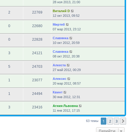
28 ноя 2013, 21:00
Виталий D
2
22769
12 окт 2013, 09:52
Миртеб
0
22680
07 мар 2013, 23:12
Славянка
0
22828
10 окт 2012, 20:59
Славянка
3
24121
08 окт 2012, 20:38
Алкеста
5
24703
27 май 2012, 00:29
Алексис
1
23077
20 мар 2012, 08:57
Квинт
1
24494
30 янв 2012, 12:31
Агния Львовна
3
23416
11 янв 2012, 17:15
1
2
3
Сл
63 темы
Перейти