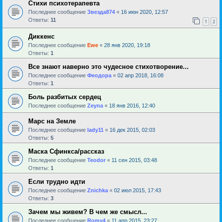
Стихи психотерапевта
Последнее сообщение
Звезда874
«
16 июн 2020, 12:57
Ответы:
11
1
2
Диккенс
Последнее сообщение
Ewe
«
28 янв 2020, 19:18
Ответы:
1
Все знают наверно это чудесное стихотворение...
Последнее сообщение
Феодора
«
02 апр 2018, 16:08
Ответы:
1
Боль разбитых сердец
Последнее сообщение
Zeyna
«
18 янв 2016, 12:40
Марс на Земле
Последнее сообщение
lady11
«
16 дек 2015, 02:03
Ответы:
5
Маска Сфинкса/рассказ
Последнее сообщение
Teodor
«
11 сен 2015, 03:48
Ответы:
1
Если трудно идти
Последнее сообщение
Znichka
«
02 июл 2015, 17:43
Ответы:
3
Зачем мы живем? В чем же смысл...
Последнее сообщение
Romy4
«
11 апр 2015, 23:27