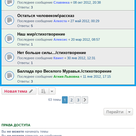
Последнее сообщение
Славянка
«
08 окт 2012, 20:38
Ответы:
3
Остаться человеком\рассказ
Последнее сообщение
Алкеста
«
27 май 2012, 00:29
Ответы:
5
Наш мир/стихотворение
Последнее сообщение
Алексис
«
20 мар 2012, 08:57
Ответы:
1
Нет больше силы.../стихотворение
Последнее сообщение
Квинт
«
30 янв 2012, 12:31
Ответы:
1
Баллада про Веселого Муравья./стихотворение
Последнее сообщение
Агния Львовна
«
11 янв 2012, 17:15
Ответы:
3
Новая тема
1
2
3
След.
63 темы
Перейти
ПРАВА ДОСТУПА
Вы
не можете
начинать темы
Вы
не можете
отвечать на сообщения