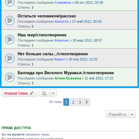
Последнее сообщение
Славянка
«
08 окт 2012, 20:38
Ответы:
3
Остаться человеком\рассказ
Последнее сообщение
Алкеста
«
27 май 2012, 00:29
Ответы:
5
Наш мир/стихотворение
Последнее сообщение
Алексис
«
20 мар 2012, 08:57
Ответы:
1
Нет больше силы.../стихотворение
Последнее сообщение
Квинт
«
30 янв 2012, 12:31
Ответы:
1
Баллада про Веселого Муравья./стихотворение
Последнее сообщение
Агния Львовна
«
11 янв 2012, 17:15
Ответы:
3
Новая тема
1
2
3
След.
63 темы
Перейти
ПРАВА ДОСТУПА
Вы
не можете
начинать темы
Вы
не можете
отвечать на сообщения