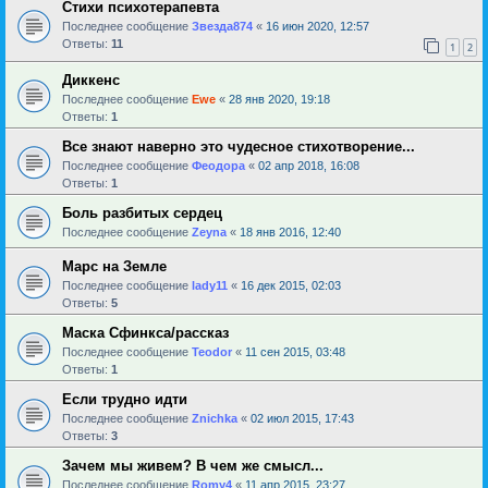
Стихи психотерапевта
Последнее сообщение
Звезда874
«
16 июн 2020, 12:57
Ответы:
11
1
2
Диккенс
Последнее сообщение
Ewe
«
28 янв 2020, 19:18
Ответы:
1
Все знают наверно это чудесное стихотворение...
Последнее сообщение
Феодора
«
02 апр 2018, 16:08
Ответы:
1
Боль разбитых сердец
Последнее сообщение
Zeyna
«
18 янв 2016, 12:40
Марс на Земле
Последнее сообщение
lady11
«
16 дек 2015, 02:03
Ответы:
5
Маска Сфинкса/рассказ
Последнее сообщение
Teodor
«
11 сен 2015, 03:48
Ответы:
1
Если трудно идти
Последнее сообщение
Znichka
«
02 июл 2015, 17:43
Ответы:
3
Зачем мы живем? В чем же смысл...
Последнее сообщение
Romy4
«
11 апр 2015, 23:27