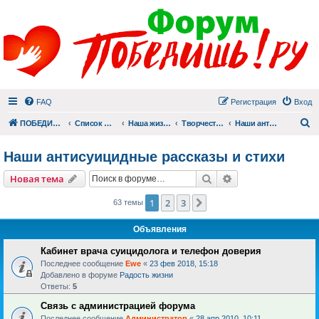
FAQ
Регистрация
Вход
П
ПОБЕДИШЬ.РУ
Список форумов
Наша жизнь (не всё же о суициде!)
Творчество
Наши антисуицидные рассказы и стихи
Наши антисуицидные рассказы и стихи
Поиск
Расширенный пои
Новая тема
1
2
3
След.
63 темы
Объявления
Кабинет врача суицидолога и телефон доверия
Последнее сообщение
Ewe
«
23 фев 2018, 15:18
Добавлено в форуме
Радость жизни
Ответы:
5
Связь с администрацией форума
Последнее сообщение
Администратор
«
28 апр 2010, 10:11