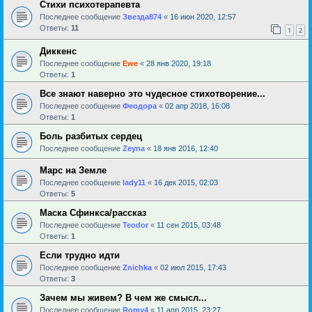
Стихи психотерапевта
Последнее сообщение
Звезда874
«
16 июн 2020, 12:57
Ответы:
11
1
2
Диккенс
Последнее сообщение
Ewe
«
28 янв 2020, 19:18
Ответы:
1
Все знают наверно это чудесное стихотворение...
Последнее сообщение
Феодора
«
02 апр 2018, 16:08
Ответы:
1
Боль разбитых сердец
Последнее сообщение
Zeyna
«
18 янв 2016, 12:40
Марс на Земле
Последнее сообщение
lady11
«
16 дек 2015, 02:03
Ответы:
5
Маска Сфинкса/рассказ
Последнее сообщение
Teodor
«
11 сен 2015, 03:48
Ответы:
1
Если трудно идти
Последнее сообщение
Znichka
«
02 июл 2015, 17:43
Ответы:
3
Зачем мы живем? В чем же смысл...
Последнее сообщение
Romy4
«
11 апр 2015, 23:27