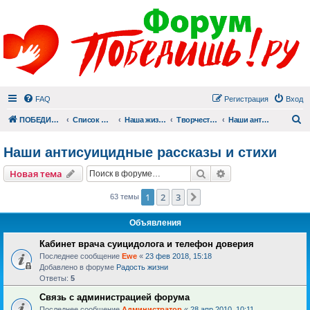
FAQ
Регистрация
Вход
П
ПОБЕДИШЬ.РУ
Список форумов
Наша жизнь (не всё же о суициде!)
Творчество
Наши антисуицидные рассказы и стихи
Наши антисуицидные рассказы и стихи
Поиск
Расширенный пои
Новая тема
1
2
3
След.
63 темы
Объявления
Кабинет врача суицидолога и телефон доверия
Последнее сообщение
Ewe
«
23 фев 2018, 15:18
Добавлено в форуме
Радость жизни
Ответы:
5
Связь с администрацией форума
Последнее сообщение
Администратор
«
28 апр 2010, 10:11