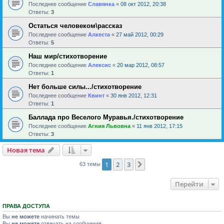
Последнее сообщение
Славянка
«
08 окт 2012, 20:38
Ответы:
3
Остаться человеком\рассказ
Последнее сообщение
Алкеста
«
27 май 2012, 00:29
Ответы:
5
Наш мир/стихотворение
Последнее сообщение
Алексис
«
20 мар 2012, 08:57
Ответы:
1
Нет больше силы.../стихотворение
Последнее сообщение
Квинт
«
30 янв 2012, 12:31
Ответы:
1
Баллада про Веселого Муравья./стихотворение
Последнее сообщение
Агния Львовна
«
11 янв 2012, 17:15
Ответы:
3
Новая тема
1
2
3
След.
63 темы
Перейти
ПРАВА ДОСТУПА
Вы
не можете
начинать темы
Вы
не можете
отвечать на сообщения