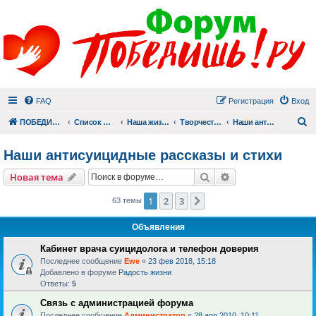
FAQ
Регистрация
Вход
П
ПОБЕДИШЬ.РУ
Список форумов
Наша жизнь (не всё же о суициде!)
Творчество
Наши антисуицидные рассказы и стихи
Наши антисуицидные рассказы и стихи
Поиск
Расширенный пои
Новая тема
1
2
3
След.
63 темы
Объявления
Кабинет врача суицидолога и телефон доверия
Последнее сообщение
Ewe
«
23 фев 2018, 15:18
Добавлено в форуме
Радость жизни
Ответы:
5
Связь с администрацией форума
Последнее сообщение
Администратор
«
28 апр 2010, 10:11