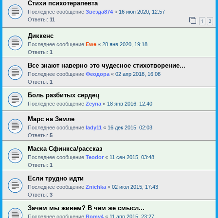
Стихи психотерапевта
Последнее сообщение
Звезда874
«
16 июн 2020, 12:57
Ответы:
11
1
2
Диккенс
Последнее сообщение
Ewe
«
28 янв 2020, 19:18
Ответы:
1
Все знают наверно это чудесное стихотворение...
Последнее сообщение
Феодора
«
02 апр 2018, 16:08
Ответы:
1
Боль разбитых сердец
Последнее сообщение
Zeyna
«
18 янв 2016, 12:40
Марс на Земле
Последнее сообщение
lady11
«
16 дек 2015, 02:03
Ответы:
5
Маска Сфинкса/рассказ
Последнее сообщение
Teodor
«
11 сен 2015, 03:48
Ответы:
1
Если трудно идти
Последнее сообщение
Znichka
«
02 июл 2015, 17:43
Ответы:
3
Зачем мы живем? В чем же смысл...
Последнее сообщение
Romy4
«
11 апр 2015, 23:27