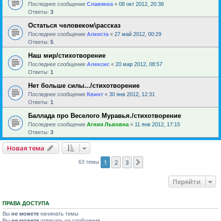
Последнее сообщение
Славянка
«
08 окт 2012, 20:38
Ответы:
3
Остаться человеком\рассказ
Последнее сообщение
Алкеста
«
27 май 2012, 00:29
Ответы:
5
Наш мир/стихотворение
Последнее сообщение
Алексис
«
20 мар 2012, 08:57
Ответы:
1
Нет больше силы.../стихотворение
Последнее сообщение
Квинт
«
30 янв 2012, 12:31
Ответы:
1
Баллада про Веселого Муравья./стихотворение
Последнее сообщение
Агния Львовна
«
11 янв 2012, 17:15
Ответы:
3
Новая тема
1
2
3
След.
63 темы
Перейти
ПРАВА ДОСТУПА
Вы
не можете
начинать темы
Вы
не можете
отвечать на сообщения