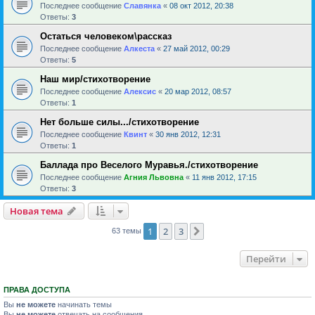
Последнее сообщение
Славянка
«
08 окт 2012, 20:38
Ответы:
3
Остаться человеком\рассказ
Последнее сообщение
Алкеста
«
27 май 2012, 00:29
Ответы:
5
Наш мир/стихотворение
Последнее сообщение
Алексис
«
20 мар 2012, 08:57
Ответы:
1
Нет больше силы.../стихотворение
Последнее сообщение
Квинт
«
30 янв 2012, 12:31
Ответы:
1
Баллада про Веселого Муравья./стихотворение
Последнее сообщение
Агния Львовна
«
11 янв 2012, 17:15
Ответы:
3
Новая тема
1
2
3
След.
63 темы
Перейти
ПРАВА ДОСТУПА
Вы
не можете
начинать темы
Вы
не можете
отвечать на сообщения