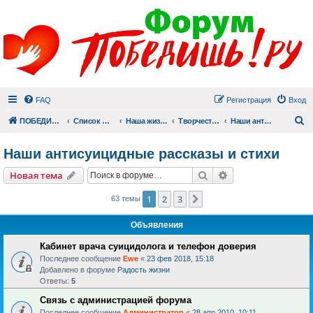
FAQ
Регистрация
Вход
П
ПОБЕДИШЬ.РУ
Список форумов
Наша жизнь (не всё же о суициде!)
Творчество
Наши антисуицидные рассказы и стихи
Наши антисуицидные рассказы и стихи
Поиск
Расширенный пои
Новая тема
1
2
3
След.
63 темы
Объявления
Кабинет врача суицидолога и телефон доверия
Последнее сообщение
Ewe
«
23 фев 2018, 15:18
Добавлено в форуме
Радость жизни
Ответы:
5
Связь с администрацией форума
Последнее сообщение
Администратор
«
28 апр 2010, 10:11