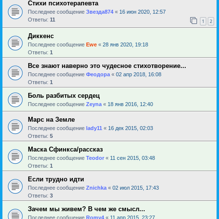
Стихи психотерапевта
Последнее сообщение
Звезда874
«
16 июн 2020, 12:57
Ответы:
11
1
2
Диккенс
Последнее сообщение
Ewe
«
28 янв 2020, 19:18
Ответы:
1
Все знают наверно это чудесное стихотворение...
Последнее сообщение
Феодора
«
02 апр 2018, 16:08
Ответы:
1
Боль разбитых сердец
Последнее сообщение
Zeyna
«
18 янв 2016, 12:40
Марс на Земле
Последнее сообщение
lady11
«
16 дек 2015, 02:03
Ответы:
5
Маска Сфинкса/рассказ
Последнее сообщение
Teodor
«
11 сен 2015, 03:48
Ответы:
1
Если трудно идти
Последнее сообщение
Znichka
«
02 июл 2015, 17:43
Ответы:
3
Зачем мы живем? В чем же смысл...
Последнее сообщение
Romy4
«
11 апр 2015, 23:27