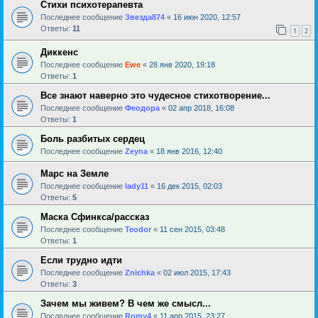
Стихи психотерапевта
Последнее сообщение
Звезда874
«
16 июн 2020, 12:57
Ответы:
11
1
2
Диккенс
Последнее сообщение
Ewe
«
28 янв 2020, 19:18
Ответы:
1
Все знают наверно это чудесное стихотворение...
Последнее сообщение
Феодора
«
02 апр 2018, 16:08
Ответы:
1
Боль разбитых сердец
Последнее сообщение
Zeyna
«
18 янв 2016, 12:40
Марс на Земле
Последнее сообщение
lady11
«
16 дек 2015, 02:03
Ответы:
5
Маска Сфинкса/рассказ
Последнее сообщение
Teodor
«
11 сен 2015, 03:48
Ответы:
1
Если трудно идти
Последнее сообщение
Znichka
«
02 июл 2015, 17:43
Ответы:
3
Зачем мы живем? В чем же смысл...
Последнее сообщение
Romy4
«
11 апр 2015, 23:27