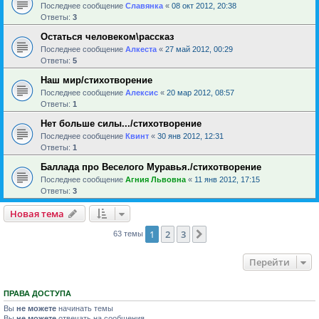
Последнее сообщение
Славянка
«
08 окт 2012, 20:38
Ответы:
3
Остаться человеком\рассказ
Последнее сообщение
Алкеста
«
27 май 2012, 00:29
Ответы:
5
Наш мир/стихотворение
Последнее сообщение
Алексис
«
20 мар 2012, 08:57
Ответы:
1
Нет больше силы.../стихотворение
Последнее сообщение
Квинт
«
30 янв 2012, 12:31
Ответы:
1
Баллада про Веселого Муравья./стихотворение
Последнее сообщение
Агния Львовна
«
11 янв 2012, 17:15
Ответы:
3
Новая тема
1
2
3
След.
63 темы
Перейти
ПРАВА ДОСТУПА
Вы
не можете
начинать темы
Вы
не можете
отвечать на сообщения