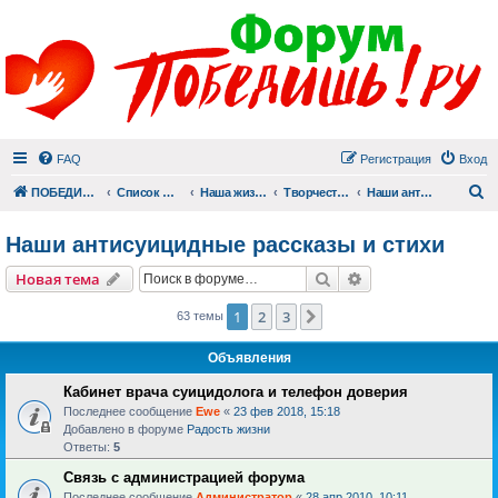
FAQ
Регистрация
Вход
П
ПОБЕДИШЬ.РУ
Список форумов
Наша жизнь (не всё же о суициде!)
Творчество
Наши антисуицидные рассказы и стихи
Наши антисуицидные рассказы и стихи
Поиск
Расширенный пои
Новая тема
1
2
3
След.
63 темы
Объявления
Кабинет врача суицидолога и телефон доверия
Последнее сообщение
Ewe
«
23 фев 2018, 15:18
Добавлено в форуме
Радость жизни
Ответы:
5
Связь с администрацией форума
Последнее сообщение
Администратор
«
28 апр 2010, 10:11