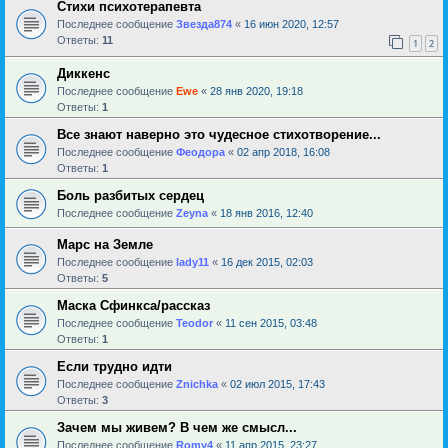
Стихи психотерапевта
Последнее сообщение
Звезда874
«
16 июн 2020, 12:57
Ответы:
11
1
2
Диккенс
Последнее сообщение
Ewe
«
28 янв 2020, 19:18
Ответы:
1
Все знают наверно это чудесное стихотворение...
Последнее сообщение
Феодора
«
02 апр 2018, 16:08
Ответы:
1
Боль разбитых сердец
Последнее сообщение
Zeyna
«
18 янв 2016, 12:40
Марс на Земле
Последнее сообщение
lady11
«
16 дек 2015, 02:03
Ответы:
5
Маска Сфинкса/рассказ
Последнее сообщение
Teodor
«
11 сен 2015, 03:48
Ответы:
1
Если трудно идти
Последнее сообщение
Znichka
«
02 июл 2015, 17:43
Ответы:
3
Зачем мы живем? В чем же смысл...
Последнее сообщение
Romy4
«
11 апр 2015, 23:27