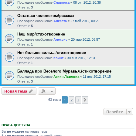
Последнее сообщение
Славянка
«
08 окт 2012, 20:38
Ответы:
3
Остаться человеком\рассказ
Последнее сообщение
Алкеста
«
27 май 2012, 00:29
Ответы:
5
Наш мир/стихотворение
Последнее сообщение
Алексис
«
20 мар 2012, 08:57
Ответы:
1
Нет больше силы.../стихотворение
Последнее сообщение
Квинт
«
30 янв 2012, 12:31
Ответы:
1
Баллада про Веселого Муравья./стихотворение
Последнее сообщение
Агния Львовна
«
11 янв 2012, 17:15
Ответы:
3
Новая тема
1
2
3
След.
63 темы
Перейти
ПРАВА ДОСТУПА
Вы
не можете
начинать темы
Вы
не можете
отвечать на сообщения