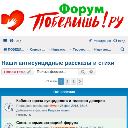
FAQ
Регистрация
Вход
П
ПОБЕДИШЬ.РУ
Список форумов
Наша жизнь (не всё же о суициде!)
Творчество
Наши антисуицидные рассказы и стихи
Наши антисуицидные рассказы и стихи
Поиск
Расширенный пои
Новая тема
1
2
3
След.
63 темы
Объявления
Кабинет врача суицидолога и телефон доверия
Последнее сообщение
Ewe
«
23 фев 2018, 15:18
Добавлено в форуме
Радость жизни
Ответы:
5
Связь с администрацией форума
Последнее сообщение
Администратор
«
28 апр 2010, 10:11