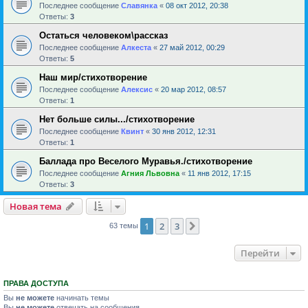
Последнее сообщение
Славянка
«
08 окт 2012, 20:38
Ответы:
3
Остаться человеком\рассказ
Последнее сообщение
Алкеста
«
27 май 2012, 00:29
Ответы:
5
Наш мир/стихотворение
Последнее сообщение
Алексис
«
20 мар 2012, 08:57
Ответы:
1
Нет больше силы.../стихотворение
Последнее сообщение
Квинт
«
30 янв 2012, 12:31
Ответы:
1
Баллада про Веселого Муравья./стихотворение
Последнее сообщение
Агния Львовна
«
11 янв 2012, 17:15
Ответы:
3
Новая тема
1
2
3
След.
63 темы
Перейти
ПРАВА ДОСТУПА
Вы
не можете
начинать темы
Вы
не можете
отвечать на сообщения