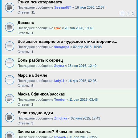
Стихи психотерапевта
Последнее сообщение
Звезда874
«
16 июн 2020, 12:57
Ответы:
11
1
2
Диккенс
Последнее сообщение
Ewe
«
28 янв 2020, 19:18
Ответы:
1
Все знают наверно это чудесное стихотворение...
Последнее сообщение
Феодора
«
02 апр 2018, 16:08
Ответы:
1
Боль разбитых сердец
Последнее сообщение
Zeyna
«
18 янв 2016, 12:40
Марс на Земле
Последнее сообщение
lady11
«
16 дек 2015, 02:03
Ответы:
5
Маска Сфинкса/рассказ
Последнее сообщение
Teodor
«
11 сен 2015, 03:48
Ответы:
1
Если трудно идти
Последнее сообщение
Znichka
«
02 июл 2015, 17:43
Ответы:
3
Зачем мы живем? В чем же смысл...
Последнее сообщение
Romy4
«
11 апр 2015, 23:27