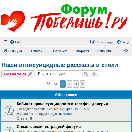
FAQ
Регистрация
Вход
П
ПОБЕДИШЬ.РУ
Список форумов
Наша жизнь (не всё же о суициде!)
Творчество
Наши антисуицидные рассказы и стихи
Наши антисуицидные рассказы и стихи
Поиск
Расширенный пои
Новая тема
1
2
3
След.
63 темы
Объявления
Кабинет врача суицидолога и телефон доверия
Последнее сообщение
Ewe
«
23 фев 2018, 15:18
Добавлено в форуме
Радость жизни
Ответы:
5
Связь с администрацией форума
Последнее сообщение
Администратор
«
28 апр 2010, 10:11